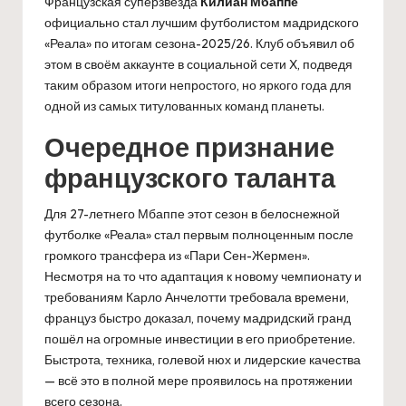
Французская суперзвезда
Килиан Мбаппе
официально стал лучшим футболистом мадридского
«Реала» по итогам сезона-2025/26. Клуб объявил об
этом в своём аккаунте в социальной сети X, подведя
таким образом итоги непростого, но яркого года для
одной из самых титулованных команд планеты.
Очередное признание
французского таланта
Для 27-летнего Мбаппе этот сезон в белоснежной
футболке «Реала» стал первым полноценным после
громкого трансфера из «Пари Сен-Жермен».
Несмотря на то что адаптация к новому чемпионату и
требованиям Карло Анчелотти требовала времени,
француз быстро доказал, почему мадридский гранд
пошёл на огромные инвестиции в его приобретение.
Быстрота, техника, голевой нюх и лидерские качества
— всё это в полной мере проявилось на протяжении
всего сезона.