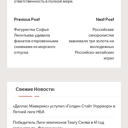
ответственность в полной мере.
Post
Previous Post
Next Post
navigation
Фигуристка Софья
Российские
Леонтьева удивила
синхронистки
фанатов откровенными
завоевали три золота на
снимками из морского
молодежных
отпуска
Российско-китайских
играх
Свежие Новости:
«Даллас Маверикс» уступил «Голден Стэйт Уорриорз» в
Летней лиге НБА
Победитель Лиги чемпионов Тиагу Силва в 41 год