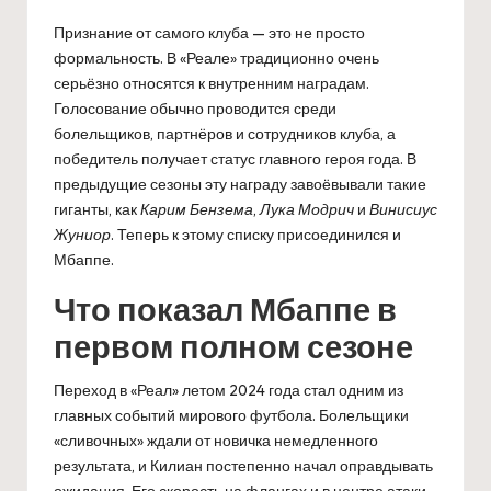
Признание от самого клуба — это не просто
формальность. В «Реале» традиционно очень
серьёзно относятся к внутренним наградам.
Голосование обычно проводится среди
болельщиков, партнёров и сотрудников клуба, а
победитель получает статус главного героя года. В
предыдущие сезоны эту награду завоёвывали такие
гиганты, как
Карим Бензема
,
Лука Модрич
и
Винисиус
Жуниор
. Теперь к этому списку присоединился и
Мбаппе.
Что показал Мбаппе в
первом полном сезоне
Переход в «Реал» летом 2024 года стал одним из
главных событий мирового футбола. Болельщики
«сливочных» ждали от новичка немедленного
результата, и Килиан постепенно начал оправдывать
ожидания. Его скорость на флангах и в центре атаки