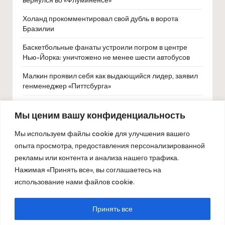
вернулся во «Флуминенсе»
Холанд прокомментировал свой дубль в ворота
Бразилии
Баскетбольные фанаты устроили погром в центре
Нью-Йорка: уничтожено не менее шести автобусов
Малкин проявил себя как выдающийся лидер, заявил
генменеджер «Питтсбурга»
Сайгид Керимов принес России серебро на Большом
Мы ценим вашу конфиденциальность
шлеме в Астане
Матвей Сафонов вошёл в топ-7 самых дорогих
Мы используем файлы cookie для улучшения вашего
вратарей мира по версии CIES
опыта просмотра, предоставления персонализированной
рекламы или контента и анализа нашего трафика.
FIS в июле рассмотрит вопрос о возвращении
Нажимая «Принять все», вы соглашаетесь на
российских лыжников на международную арену
использование нами файлов cookie.
Принять все