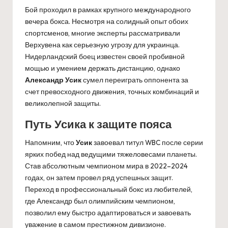
Бой проходил в рамках крупного международного
вечера бокса. Несмотря на солидный опыт обоих
спортсменов, многие эксперты рассматривали
Верхувена как серьезную угрозу для украинца.
Нидерландский боец известен своей пробивной
мощью и умением держать дистанцию, однако
Александр Усик
сумел переиграть оппонента за
счет превосходного движения, точных комбинаций и
великолепной защиты.
Путь Усика к защите пояса
Напомним, что
Усик
завоевал титул WBC после серии
ярких побед над ведущими тяжеловесами планеты.
Став абсолютным чемпионом мира в 2022–2024
годах, он затем провел ряд успешных защит.
Переход в профессиональный бокс из любителей,
где Александр был олимпийским чемпионом,
позволил ему быстро адаптироваться и завоевать
уважение в самом престижном дивизионе.