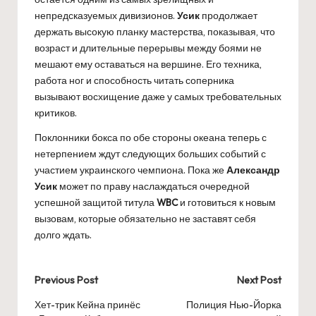
непредсказуемых дивизионов.
Усик
продолжает
держать высокую планку мастерства, показывая, что
возраст и длительные перерывы между боями не
мешают ему оставаться на вершине. Его техника,
работа ног и способность читать соперника
вызывают восхищение даже у самых требовательных
критиков.
Поклонники бокса по обе стороны океана теперь с
нетерпением ждут следующих больших событий с
участием украинского чемпиона. Пока же
Александр
Усик
может по праву наслаждаться очередной
успешной защитой титула
WBC
и готовиться к новым
вызовам, которые обязательно не заставят себя
долго ждать.
Post
Previous Post
Next Post
navigation
Хет-трик Кейна принёс
Полиция Нью-Йорка