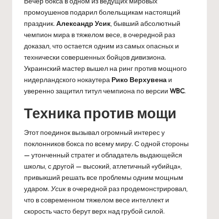
Вечер бокса в одном из ведущих мировых
промоушенов подарил болельщикам настоящий
праздник.
Александр Усик
, бывший абсолютный
чемпион мира в тяжелом весе, в очередной раз
доказал, что остается одним из самых опасных и
технически совершенных бойцов дивизиона.
Украинский мастер вышел на ринг против мощного
нидерландского нокаутера
Рико Верхувена
и
уверенно защитил титул чемпиона по версии
WBC
.
Техника против мощи
Этот поединок вызывал огромный интерес у
поклонников бокса по всему миру. С одной стороны
— утонченный стратег и обладатель выдающейся
школы, с другой — высокий, атлетичный «убийца»,
привыкший решать все проблемы одним мощным
ударом.
Усик
в очередной раз продемонстрировал,
что в современном тяжелом весе интеллект и
скорость часто берут верх над грубой силой.