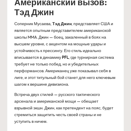
Американский вызов:
Тэд Джин
Соперник Мусаева,
Тэд Джин
, представляет США и
является опытным представителем американской
школы MMA. Джин — боец, закаленный в боях на
высшем уровне, с акцентом на мощные удары и
устойчивость к прессингу. Его стиль идеально
вписывается в динамику
PFL
, где турнирная система
требует не только побед, но и убедительных
перформансов. Американец уже показывал себя в
лиге, и этот титульный бой станет для него ключевым
шагом к вершине дивизиона.
Встреча двух стилей — русского тактического
арсенала и американской мощи — обещает
взрывной экшн. Джин, как претендент на пояс, будет
стремиться защитить честь своей страны и не
уступить в ничем.