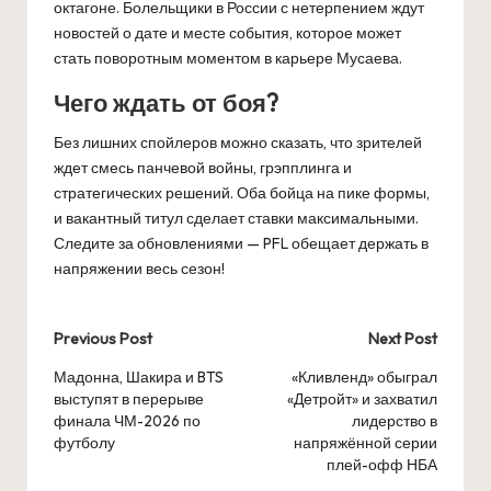
октагоне. Болельщики в России с нетерпением ждут
новостей о дате и месте события, которое может
стать поворотным моментом в карьере Мусаева.
Чего ждать от боя?
Без лишних спойлеров можно сказать, что зрителей
ждет смесь панчевой войны, грэпплинга и
стратегических решений. Оба бойца на пике формы,
и вакантный титул сделает ставки максимальными.
Следите за обновлениями — PFL обещает держать в
напряжении весь сезон!
Post
Previous Post
Next Post
navigation
Мадонна, Шакира и BTS
«Кливленд» обыграл
выступят в перерыве
«Детройт» и захватил
финала ЧМ-2026 по
лидерство в
футболу
напряжённой серии
плей-офф НБА