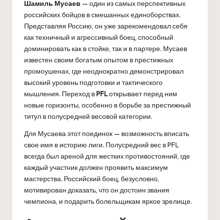
Шамиль Мусаев
— один из самых перспективных
российских бойцов в смешанных единоборствах.
Представляя Россию, он уже зарекомендовал себя
как техничный и агрессивный боец, способный
доминировать как в стойке, так и в партере. Мусаев
известен своим богатым опытом в престижных
промоушенах, где неоднократно демонстрировал
высокий уровень подготовки и тактического
мышления. Переход в
PFL
открывает перед ним
новые горизонты, особенно в борьбе за престижный
титул в полусредней весовой категории.
Для Мусаева этот поединок — возможность вписать
свое имя в историю лиги. Полусредний вес в PFL
всегда был ареной для жестких противостояний, где
каждый участник должен проявить максимум
мастерства. Российский боец, безусловно,
мотивирован доказать, что он достоин звания
чемпиона, и подарить болельщикам яркое зрелище.