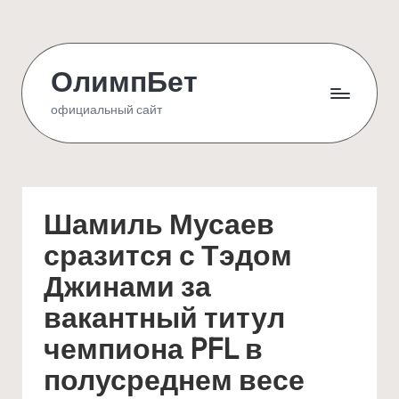
Skip
to
ОлимпБет
content
официальный сайт
Шамиль Мусаев
сразится с Тэдом
Джинами за
вакантный титул
чемпиона PFL в
полусреднем весе