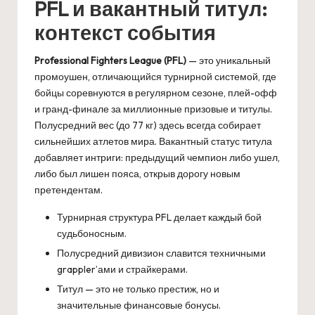
PFL и вакантный титул:
контекст события
Professional Fighters League (PFL)
— это уникальный
промоушен, отличающийся турнирной системой, где
бойцы соревнуются в регулярном сезоне, плей-офф
и гранд-финале за миллионные призовые и титулы.
Полусредний вес (до 77 кг) здесь всегда собирает
сильнейших атлетов мира. Вакантный статус титула
добавляет интриги: предыдущий чемпион либо ушел,
либо был лишен пояса, открыв дорогу новым
претендентам.
Турнирная структура PFL делает каждый бой
судьбоносным.
Полусредний дивизион славится техничными
grappler’ами и страйкерами.
Титул — это не только престиж, но и
значительные финансовые бонусы.