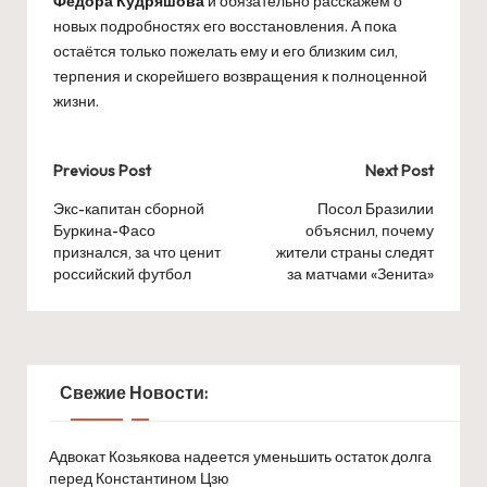
Федора Кудряшова
и обязательно расскажем о
новых подробностях его восстановления. А пока
остаётся только пожелать ему и его близким сил,
терпения и скорейшего возвращения к полноценной
жизни.
Post
Previous Post
Next Post
navigation
Экс-капитан сборной
Посол Бразилии
Буркина-Фасо
объяснил, почему
признался, за что ценит
жители страны следят
российский футбол
за матчами «Зенита»
Свежие Новости:
Адвокат Козьякова надеется уменьшить остаток долга
перед Константином Цзю