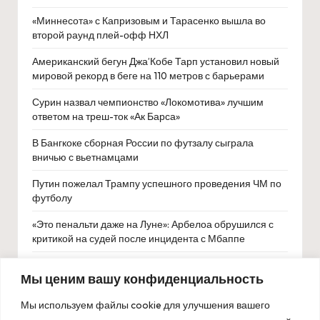
«Миннесота» с Капризовым и Тарасенко вышла во
второй раунд плей-офф НХЛ
Американский бегун Джа’Кобе Тарп установил новый
мировой рекорд в беге на 110 метров с барьерами
Сурин назвал чемпионство «Локомотива» лучшим
ответом на треш-ток «Ак Барса»
В Бангкоке сборная России по футзалу сыграла
вничью с вьетнамцами
Путин пожелал Трампу успешного проведения ЧМ по
футболу
«Это пенальти даже на Луне»: Арбелоа обрушился с
критикой на судей после инцидента с Мбаппе
Шнайдер вышла в третий круг престижного турнира
Мы ценим вашу конфиденциальность
WTA 1000 в Мадриде
Мы используем файлы cookie для улучшения вашего