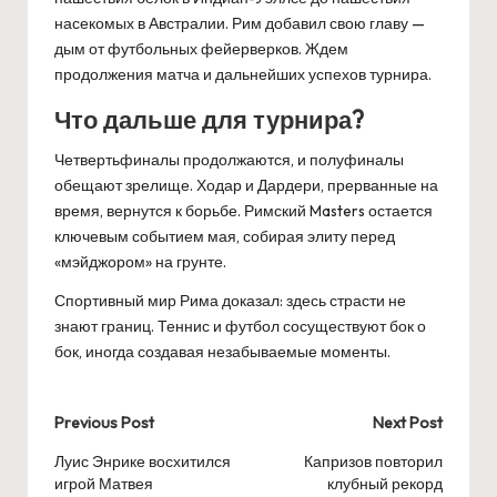
насекомых в Австралии. Рим добавил свою главу —
дым от футбольных фейерверков. Ждем
продолжения матча и дальнейших успехов турнира.
Что дальше для турнира?
Четвертьфиналы продолжаются, и полуфиналы
обещают зрелище. Ходар и Дардери, прерванные на
время, вернутся к борьбе. Римский Masters остается
ключевым событием мая, собирая элиту перед
«мэйджором» на грунте.
Спортивный мир Рима доказал: здесь страсти не
знают границ. Теннис и футбол сосуществуют бок о
бок, иногда создавая незабываемые моменты.
Post
Previous Post
Next Post
navigation
Луис Энрике восхитился
Капризов повторил
игрой Матвея
клубный рекорд