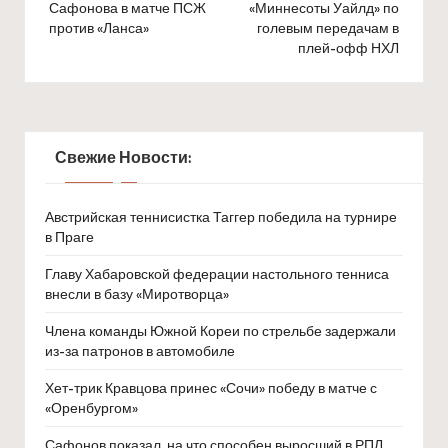
Сафонова в матче ПСЖ
«Миннесоты Уайлд» по
против «Ланса»
голевым передачам в
плей-офф НХЛ
Свежие Новости:
Австрийская теннисистка Таггер победила на турнире
в Праге
Главу Хабаровской федерации настольного тенниса
внесли в базу «Миротворца»
Члена команды Южной Кореи по стрельбе задержали
из-за патронов в автомобиле
Хет-трик Кравцова принес «Сочи» победу в матче с
«Оренбургом»
Сафонов показал, на что способен выросший в РПЛ