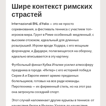
Шире контекст римских
страстей
Internazionali BNL d’Italia — это не просто
соревнования, а фестиваль тенниса с участием топ-
игроков мира. Грунт в Риме особенный: медленный, с
высоким отскоком, идеальный для длинных
розыгрышей. Игроки вроде Ходара, с его мощным
форхендом, и Дардери, полагающегося на оборону,
идеально вписываются в эту картину.
Футбольный финал Кубка Италии усилил атмосферу
праздника в городе. «Интер» с его историей побед в
Серии A и Европе имеет армию преданных
болельщиков, готовых на все ради команды.
Пиротехника — их фирменный стиль, но на этот раз
она затронула соседний спорт.
Этот случай напоминает другие курьезы в теннисе: от
нашествия белок в Индиан-Уэллсе до нашествия