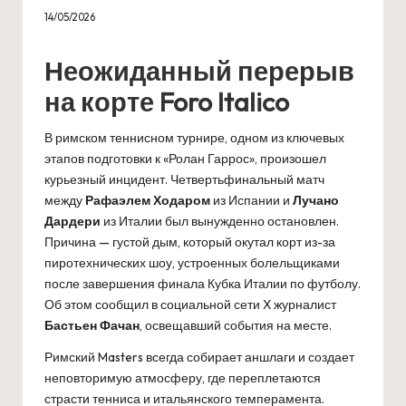
14/05/2026
Неожиданный перерыв
на корте Foro Italico
В римском теннисном турнире, одном из ключевых
этапов подготовки к «Ролан Гаррос», произошел
курьезный инцидент. Четвертьфинальный матч
между
Рафаэлем Ходаром
из Испании и
Лучано
Дардери
из Италии был вынужденно остановлен.
Причина — густой дым, который окутал корт из-за
пиротехнических шоу, устроенных болельщиками
после завершения финала Кубка Италии по футболу.
Об этом сообщил в социальной сети X журналист
Бастьен Фачан
, освещавший события на месте.
Римский Masters всегда собирает аншлаги и создает
неповторимую атмосферу, где переплетаются
страсти тенниса и итальянского темперамента.