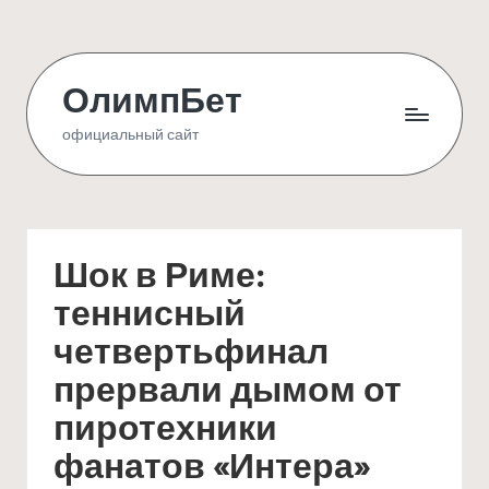
Skip
to
ОлимпБет
content
официальный сайт
Шок в Риме:
теннисный
четвертьфинал
прервали дымом от
пиротехники
фанатов «Интера»