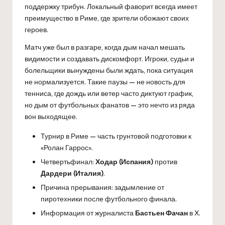
поддержку трибун. Локальный фаворит всегда имеет
преимущество в Риме, где зрители обожают своих
героев.
Матч уже был в разгаре, когда дым начал мешать
видимости и создавать дискомфорт. Игроки, судьи и
болельщики вынуждены были ждать, пока ситуация
не нормализуется. Такие паузы — не новость для
тенниса, где дождь или ветер часто диктуют график,
но дым от футбольных фанатов — это нечто из ряда
вон выходящее.
Турнир в Риме — часть грунтовой подготовки к
«Ролан Гаррос».
Четвертьфинал:
Ходар (Испания)
против
Дардери (Италия)
.
Причина прерывания: задымление от
пиротехники после футбольного финала.
Информация от журналиста
Бастьен Фачан
в X.