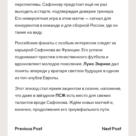
перспективы. Сафонову предстоит ещё не раз
выходить в старте, подтверждая доверие тренера.
Его невероятная игра в этом матче — сигнал для
конкурентов в команде и для сборной России, где он
также на виду.
Российские фанаты с особым интересом следят за
карьерой Сафонова во Франции. Его успехи
поднимают престиж отечественного футбола и
вдохновляют молодое поколение.
Луис Энрике
дал
понять: впереди у вратаря светлое будущее в одном
из топ-клубов Европы.
Этот эпизод стал ярким акцентом в сезоне, напомнив,
что даже в звёздном
ПСЖ
есть место для свежих
талантов вроде Сафонова. Ждём новых матчей и,
конечно, продолжения его триумфального пути.
Post
Previous Post
Next Post