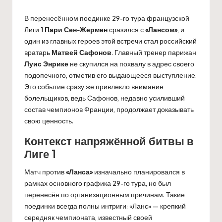
В перенесённом поединке 29-го тура французской
Лиги 1
Пари Сен-Жермен
сразился с
«Лансом»
, и
один из главных героев этой встречи стал российский
вратарь
Матвей Сафонов
. Главный тренер парижан
Луис Энрике
не скупился на похвалу в адрес своего
подопечного, отметив его выдающееся выступление.
Это событие сразу же привлекло внимание
болельщиков, ведь Сафонов, недавно усиливший
состав чемпионов Франции, продолжает доказывать
свою ценность.
Контекст напряжённой битвы в
Лиге 1
Матч против
«Ланса»
изначально планировался в
рамках основного графика 29-го тура, но был
перенесён по организационным причинам. Такие
поединки всегда полны интриги: «Ланс» — крепкий
середняк чемпионата, известный своей