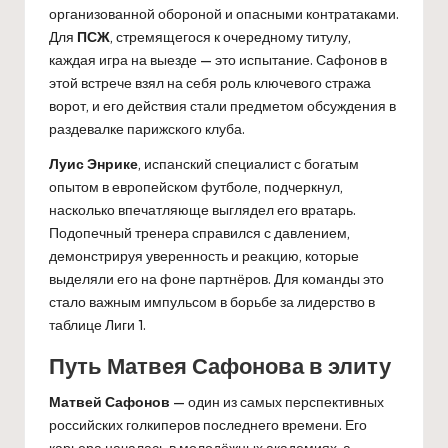
организованной обороной и опасными контратаками.
Для
ПСЖ
, стремящегося к очередному титулу,
каждая игра на выезде — это испытание. Сафонов в
этой встрече взял на себя роль ключевого стража
ворот, и его действия стали предметом обсуждения в
раздевалке парижского клуба.
Луис Энрике
, испанский специалист с богатым
опытом в европейском футболе, подчеркнул,
насколько впечатляюще выглядел его вратарь.
Подопечный тренера справился с давлением,
демонстрируя уверенность и реакцию, которые
выделяли его на фоне партнёров. Для команды это
стало важным импульсом в борьбе за лидерство в
таблице Лиги 1.
Путь Матвея Сафонова в элиту
Матвей Сафонов
— один из самых перспективных
российских голкиперов последнего времени. Его
карьера началась в молодёжных академиях, а