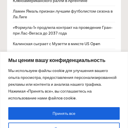
Южноамериканского ралли в Аргентине
Ламин Ямаль признан лучшим футболистом сезона в
Ла Лиге
«Формула-1» продлила контракт на проведение Гран-
при Лас-Вегаса до 2037 года
Калинская сыграет с Музетти в миксте US Open
Тренер сборной Сенегала пригрозил отказаться от
Мы ценим вашу конфиденциальность
поездки на ЧМ-2026 из-за отсутствия контракта
Мы используем файлы cookie для улучшения вашего
опыта просмотра, предоставления персонализированной
рекламы или контента и анализа нашего трафика.
Нажимая «Принять все», вы соглашаетесь на
использование нами файлов cookie.
Принять все
Copyright 2026 — ОлимпБет. All rights reserved.