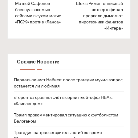
navigation
Матвей Сафонов
Шок в Риме: теннисный
блеснул восемью
четвертьфинал
сейвами в сухом матче
прервали дымом от
«ПСЖ» против «Ланса»
пиротехники фанатов
«Интера»
Свежие Новости:
Параальпинист Набиев: после трагедии мучил вопрос,
останется ли любимая
«Торонто» сравнял счёт в серии плей-офф НБА с
«Кливлендом»
Трамп прокомментировал ситуацию с футболистом
Балоганом
Трагедия на трассе: зритель погиб во время