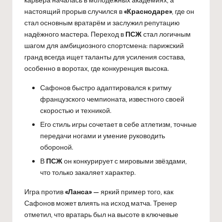
настоящий прорыв случился в
«Краснодаре»
, где он
стал основным вратарём и заслужил репутацию
надёжного мастера. Переход в
ПСЖ
стал логичным
шагом для амбициозного спортсмена: парижский
гранд всегда ищет таланты для усиления состава,
особенно в воротах, где конкуренция высока.
Сафонов быстро адаптировался к ритму
французского чемпионата, известного своей
скоростью и техникой.
Его стиль игры сочетает в себе атлетизм, точные
передачи ногами и умение руководить
обороной.
В
ПСЖ
он конкурирует с мировыми звёздами,
что только закаляет характер.
Игра против
«Ланса»
— яркий пример того, как
Сафонов может влиять на исход матча. Тренер
отметил, что вратарь был на высоте в ключевые