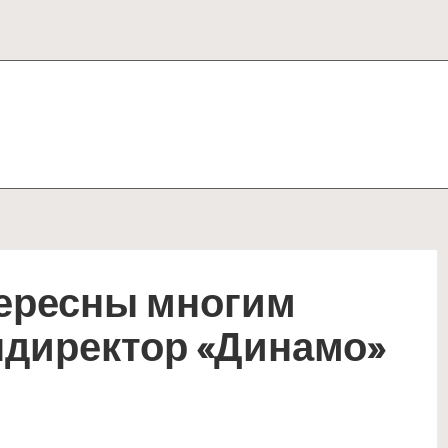
тересны многим
ндиректор «Динамо»