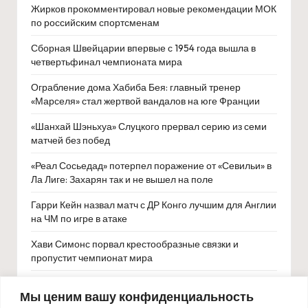
Жирков прокомментировал новые рекомендации МОК
по российским спортсменам
Сборная Швейцарии впервые с 1954 года вышла в
четвертьфинал чемпионата мира
Ограбление дома Хабиба Бея: главный тренер
«Марселя» стал жертвой вандалов на юге Франции
«Шанхай Шэньхуа» Слуцкого прервал серию из семи
матчей без побед
«Реал Сосьедад» потерпел поражение от «Севильи» в
Ла Лиге: Захарян так и не вышел на поле
Гарри Кейн назвал матч с ДР Конго лучшим для Англии
на ЧМ по игре в атаке
Хави Симонс порвал крестообразные связки и
пропустит чемпионат мира
«Лейкерс» уверенно обыграли «Финикс» в
Мы ценим вашу конфиденциальность
напряжённом матче регулярного чемпионата НБА