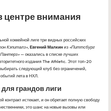
в центре внимания
ьной хоккейной лиге три видных российских
он Кэпиталз»
,
Евгений Малкин
из
«Питтсбург
 Пантерз»
— оказались в списке лучших
торитетного издания The Athletic. Этот топ-20
о выбирать следующий клуб без ограничений,
обытий лета в НХЛ.
т для грандов лиги
ей контракт истекает, и он обретает полную свободу
ечественники, это шанс на новые вызовы или