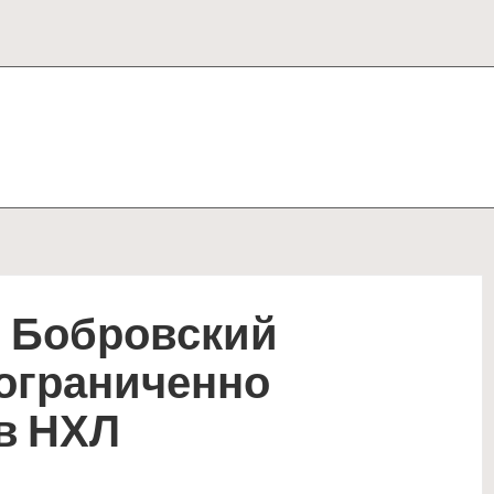
и Бобровский
еограниченно
в НХЛ