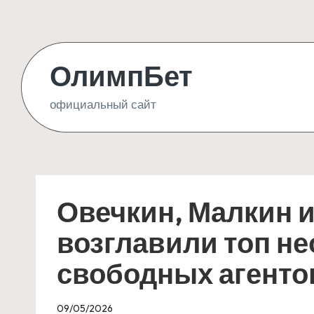
Skip
to
ОлимпБет
content
официальный сайт
Овечкин, Малкин 
возглавили топ н
свободных агенто
09/05/2026