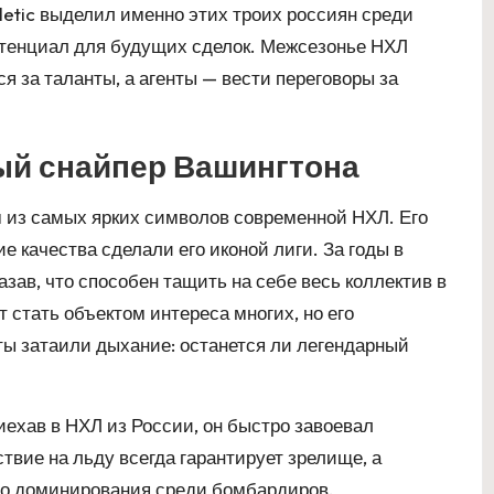
letic выделил именно этих троих россиян среди
потенциал для будущих сделок. Межсезонье НХЛ
я за таланты, а агенты — вести переговоры за
ый снайпер Вашингтона
м из самых ярких символов современной НХЛ. Его
 качества сделали его иконой лиги. За годы в
зав, что способен тащить на себе весь коллектив в
 стать объектом интереса многих, но его
ты затаили дыхание: останется ли легендарный
иехав в НХЛ из России, он быстро завоевал
твие на льду всегда гарантирует зрелище, а
 его доминирования среди бомбардиров.