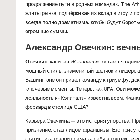
продолжение пути в родных командах. The Ath
элиты рынка, подчёркивая их вклад в игру и 
всегда полно драматизма: клубы будут боротьс
огромные суммы.
Александр Овечкин: вечн
Овечкин
, капитан
«Кэпиталз»
, остаётся одни
мощный стиль, знаменитый щелчок и лидерские
Вашингтоне он привёл команду к триумфу, дока
ключевые моменты. Теперь, как UFA, Ови может
лояльность к «Кэпиталз» известна всем. Фана
форвард в столице США?
Карьера Овечкина — это история упорства. Пр
признание, став лицом франшизы. Его присутс
статистика говорит сама за себя в контексте