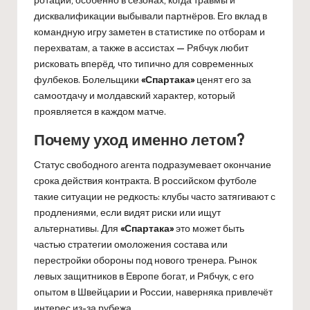
дисквалификации выбывали партнёров. Его вклад в
командную игру заметен в статистике по отборам и
перехватам, а также в ассистах — Рябчук любит
рисковать вперёд, что типично для современных
фулбеков. Болельщики
«Спартака»
ценят его за
самоотдачу и молдавский характер, который
проявляется в каждом матче.
Почему уход именно летом?
Статус свободного агента подразумевает окончание
срока действия контракта. В российском футболе
такие ситуации не редкость: клубы часто затягивают с
продлениями, если видят риски или ищут
альтернативы. Для
«Спартака»
это может быть
частью стратегии омоложения состава или
перестройки обороны под нового тренера. Рынок
левых защитников в Европе богат, и Рябчук, с его
опытом в Швейцарии и России, наверняка привлечёт
интерес из-за рубежа.