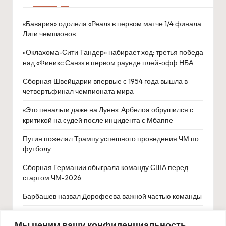
«Бавария» одолела «Реал» в первом матче 1/4 финала
Лиги чемпионов
«Оклахома-Сити Тандер» набирает ход: третья победа
над «Финикс Санз» в первом раунде плей-офф НБА
Сборная Швейцарии впервые с 1954 года вышла в
четвертьфинал чемпионата мира
«Это пенальти даже на Луне»: Арбелоа обрушился с
критикой на судей после инцидента с Мбаппе
Путин пожелал Трампу успешного проведения ЧМ по
футболу
Сборная Германии обыграла команду США перед
стартом ЧМ-2026
Барбашев назвал Дорофеева важной частью команды
Португальцы обыграли команду Нигерии в
Мы ценим вашу конфиденциальность
товарищеском матче перед ЧМ