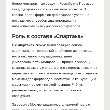
более конкурентную среду — Российскую Премьер-
Лигу, где уровень соперников заметно выше. В
красно-белой форме он дебютировал уверенно,
показав, что способен адаптироваться к
интенсивному ритму российского футбола.
Роль в составе «Спартака»
В
«Спартаке»
Рябчук занял позицию левого
защитника, но тренерский штаб часто использовал
его и как левого полузащитника, ценя
универсальность. Молдаванин принёс в оборону
команды свежесть и энергию: его скорость позволяет
перекрывать фланги, а точные передачи — создавать
моменты для форвардов. Несмотря на конкуренцию
с другими игроками на этой позиции, Рябчук
регулярно выходил в стартовом составе и в
еврокубках.
За время в Москве защитник стал важной частью
ротации, особенно в сезонах, когда травмы и