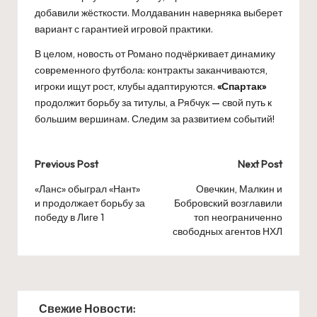
добавили жёсткости. Молдаванин наверняка выберет
вариант с гарантией игровой практики.
В целом, новость от Романо подчёркивает динамику
современного футбола: контракты заканчиваются,
игроки ищут рост, клубы адаптируются.
«Спартак»
продолжит борьбу за титулы, а Рябчук — свой путь к
большим вершинам. Следим за развитием событий!
Post
Previous Post
Next Post
navigation
«Ланс» обыграл «Нант»
Овечкин, Малкин и
и продолжает борьбу за
Бобровский возглавили
победу в Лиге 1
топ неограниченно
свободных агентов НХЛ
Свежие Новости: