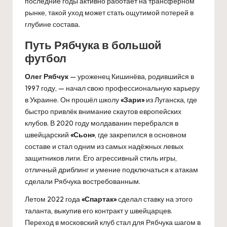
последние годы активно работает на трансферном
рынке, такой уход может стать ощутимой потерей в
глубине состава.
Путь Рябчука в большой
футбол
Олег Рябчук
— уроженец Кишинёва, родившийся в
1997 году, — начал свою профессиональную карьеру
в Украине. Он прошёл школу
«Зари»
из Луганска, где
быстро привлёк внимание скаутов европейских
клубов. В 2020 году молдаванин перебрался в
швейцарский
«Сьон»
, где закрепился в основном
составе и стал одним из самых надёжных левых
защитников лиги. Его агрессивный стиль игры,
отличный дриблинг и умение подключаться к атакам
сделали Рябчука востребованным.
Летом 2022 года
«Спартак»
сделал ставку на этого
таланта, выкупив его контракт у швейцарцев.
Переход в московский клуб стал для Рябчука шагом в