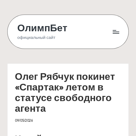
Skip
to
ОлимпБет
content
официальный сайт
Олег Рябчук покинет
«Спартак» летом в
статусе свободного
агента
09/05/2026