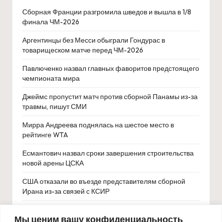
Сборная Франции разгромила шведов и вышла в 1/8
финала ЧМ-2026
Аргентинцы без Месси обыграли Гондурас в
товарищеском матче перед ЧМ-2026
Павлюченко назвал главных фаворитов предстоящего
чемпионата мира
Джеймс пропустит матч против сборной Панамы из-за
травмы, пишут СМИ
Мирра Андреева поднялась на шестое место в
рейтинге WTA
Есмантович назвал сроки завершения строительства
новой арены ЦСКА
США отказали во въезде представителям сборной
Ирана из-за связей с КСИР
ЭСК РФС подтвердила правильность пенальти в матче
Мы ценим вашу конфиденциальность
за Суперкубок России