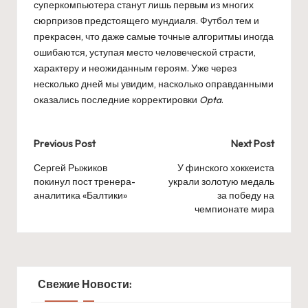
суперкомпьютера станут лишь первым из многих
сюрпризов предстоящего мундиаля. Футбол тем и
прекрасен, что даже самые точные алгоритмы иногда
ошибаются, уступая место человеческой страсти,
характеру и неожиданным героям. Уже через
несколько дней мы увидим, насколько оправданными
оказались последние корректировки
Opta
.
Post
Previous Post
Next Post
navigation
Сергей Рыжиков
У финского хоккеиста
покинул пост тренера-
украли золотую медаль
аналитика «Балтики»
за победу на
чемпионате мира
Свежие Новости: