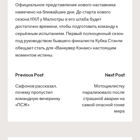
Официальное представление нового наставника
намечено на ближайшие дни. До старта нового
сезона НХЛ у Малхотры и его штаба будет
достаточно времени, чтобы подготовить команду к
серьёзным испытаниям. Первый полноценный сезон
под руководством бывшего финалиста Кубка Стэнли
обещает стать для «Ванкувер Кэнакс» настоящим
моментом истины.
Post
Previous Post
Next Post
navigation
Сафонов рассказал,
Мотоциклистку
почему пропустил
парализовало после
командную вечеринку
страшной аварии на
«ПСЖ»
самой опасной гонке
мира