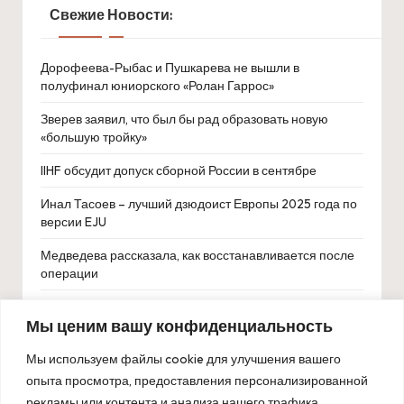
Свежие Новости:
Дорофеева-Рыбас и Пушкарева не вышли в
полуфинал юниорского «Ролан Гаррос»
Зверев заявил, что был бы рад образовать новую
«большую тройку»
IIHF обсудит допуск сборной России в сентябре
Инал Тасоев – лучший дзюдоист Европы 2025 года по
версии EJU
Медведева рассказала, как восстанавливается после
операции
«Зенит» вошёл в число претендентов на
Мы ценим вашу конфиденциальность
колумбийского полузащитника Густаво Пуэрту
СМИ: Маркете Вондроушовой грозит
Мы используем файлы cookie для улучшения вашего
дисквалификация из-за отказа от допинг-теста
опыта просмотра, предоставления персонализированной
рекламы или контента и анализа нашего трафика.