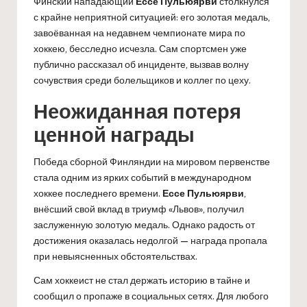
Финский нападающий
Ессе Пульюярви
столкнулся
с крайне неприятной ситуацией: его золотая медаль,
завоёванная на недавнем чемпионате мира по
хоккею, бесследно исчезла. Сам спортсмен уже
публично рассказал об инциденте, вызвав волну
сочувствия среди болельщиков и коллег по цеху.
Неожиданная потеря
ценной награды
Победа сборной Финляндии на мировом первенстве
стала одним из ярких событий в международном
хоккее последнего времени.
Ессе Пульюярви
,
внёсший свой вклад в триумф «Львов», получил
заслуженную золотую медаль. Однако радость от
достижения оказалась недолгой — награда пропала
при невыясненных обстоятельствах.
Сам хоккеист не стал держать историю в тайне и
сообщил о пропаже в социальных сетях. Для любого