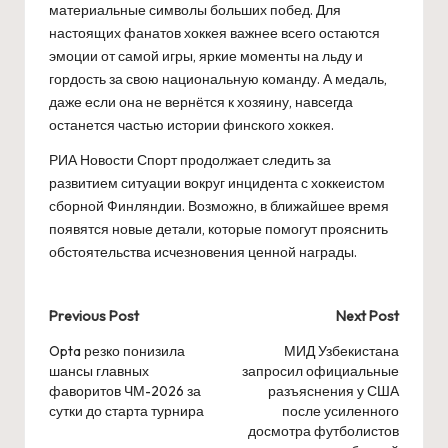
материальные символы больших побед. Для
настоящих фанатов хоккея важнее всего остаются
эмоции от самой игры, яркие моменты на льду и
гордость за свою национальную команду. А медаль,
даже если она не вернётся к хозяину, навсегда
останется частью истории финского хоккея.
РИА Новости Спорт продолжает следить за
развитием ситуации вокруг инцидента с хоккеистом
сборной Финляндии. Возможно, в ближайшее время
появятся новые детали, которые помогут прояснить
обстоятельства исчезновения ценной награды.
Post
Previous Post
Next Post
navigation
Opta резко понизила
МИД Узбекистана
шансы главных
запросил официальные
фаворитов ЧМ-2026 за
разъяснения у США
сутки до старта турнира
после усиленного
досмотра футболистов