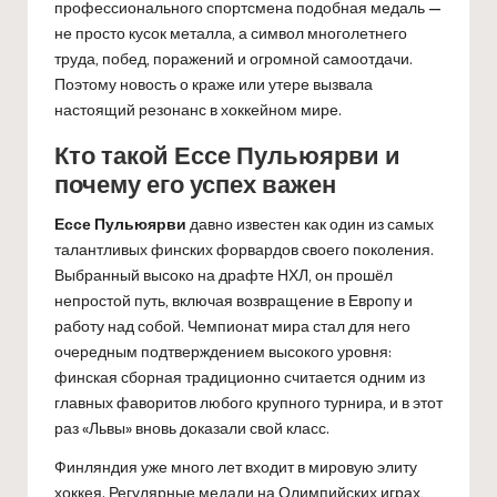
профессионального спортсмена подобная медаль —
не просто кусок металла, а символ многолетнего
труда, побед, поражений и огромной самоотдачи.
Поэтому новость о краже или утере вызвала
настоящий резонанс в хоккейном мире.
Кто такой Ессе Пульюярви и
почему его успех важен
Ессе Пульюярви
давно известен как один из самых
талантливых финских форвардов своего поколения.
Выбранный высоко на драфте НХЛ, он прошёл
непростой путь, включая возвращение в Европу и
работу над собой. Чемпионат мира стал для него
очередным подтверждением высокого уровня:
финская сборная традиционно считается одним из
главных фаворитов любого крупного турнира, и в этот
раз «Львы» вновь доказали свой класс.
Финляндия уже много лет входит в мировую элиту
хоккея. Регулярные медали на Олимпийских играх,