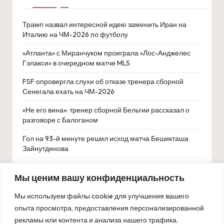
Трамп назвал интересной идею заменить Иран на
Италию на ЧМ-2026 по футболу
«Атланта» с Миранчуком проиграла «Лос-Анджелес
Гэлакси» в очередном матче MLS
FSF опровергла слухи об отказе тренера сборной
Сенегала ехать на ЧМ-2026
«Не его вина»: тренер сборной Бельгии рассказал о
разговоре с Балоганом
Гол на 93-й минуте решил исход матча Бешикташа
Зайнутдинова
Впервые на матче открытия ЧМ по футболу судья
Мы ценим вашу конфиденциальность
показал три красные карточки
Чернышенко и Дегтярев представили рейтинг
Мы используем файлы cookie для улучшения вашего
регионов России по развитию спорта за 2025 год
опыта просмотра, предоставления персонализированной
рекламы или контента и анализа нашего трафика.