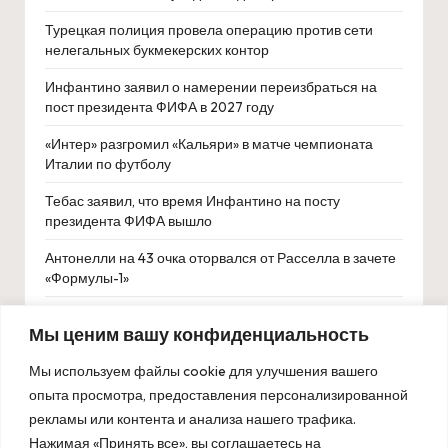
Турецкая полиция провела операцию против сети
нелегальных букмекерских контор
Инфантино заявил о намерении переизбраться на
пост президента ФИФА в 2027 году
«Интер» разгромил «Кальяри» в матче чемпионата
Италии по футболу
Тебас заявил, что время Инфантино на посту
президента ФИФА вышло
Антонелли на 43 очка оторвался от Расселла в зачете
«Формулы-1»
Беллингема назвали лучшим игроком матча сборных
Мы ценим вашу конфиденциальность
Англии и Ганы
Мы используем файлы cookie для улучшения вашего
опыта просмотра, предоставления персонализированной
рекламы или контента и анализа нашего трафика.
Нажимая «Принять все», вы соглашаетесь на