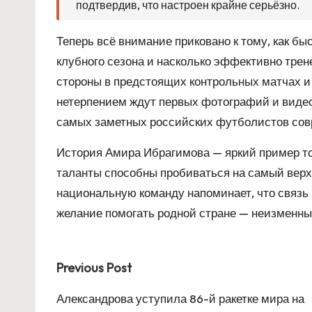
подтвердив, что настроен крайне серьёзно.
Теперь всё внимание приковано к тому, как б
клубного сезона и насколько эффективно тре
стороны в предстоящих контрольных матчах и
нетерпением ждут первых фотографий и видео 
самых заметных российских футболистов сов
История Амира Ибрагимова — яркий пример то
таланты способны пробиваться на самый верх 
национальную команду напоминает, что связь 
желание помогать родной стране — неизменны
Post
Previous Post
navigation
Александрова уступила 86-й ракетке мира на