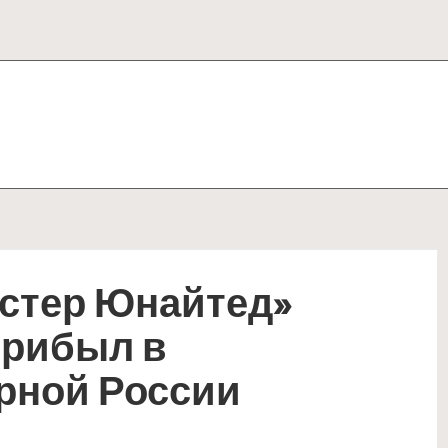
стер Юнайтед»
прибыл в
рной России