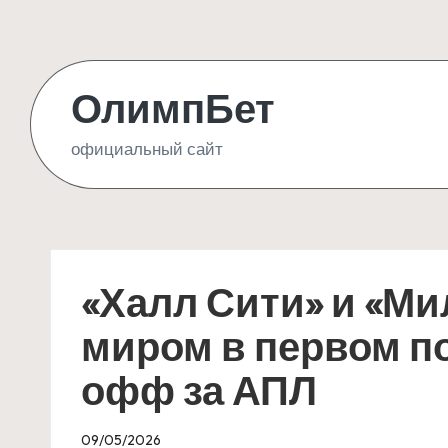
Skip
to
ОлимпБет
content
официальный сайт
«Халл Сити» и «М
миром в первом п
офф за АПЛ
09/05/2026