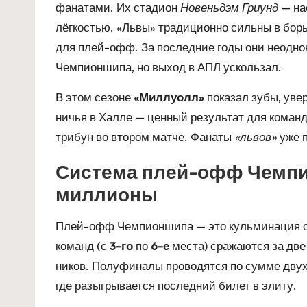
фанатами. Их стадион
Новеньдэм Гриунд
— нас
лёгкостью. «Львы» традиционно сильны в бор
для плей-офф. За последние годы они неодн
Чемпионшипа, но выход в АПЛ ускользал.
В этом сезоне
«Миллуолл»
показал зубы, уве
ничья в Халле — ценный результат для коман
трибун во втором матче. Фанаты
«львов»
уже 
Система плей-офф Чемпи
миллионы
Плей-офф Чемпионшипа — это кульминация се
команд (с
3-го
по
6-е
места) сражаются за дв
ников. Полуфиналы проводятся по сумме двух
где разыгрывается последний билет в элиту.