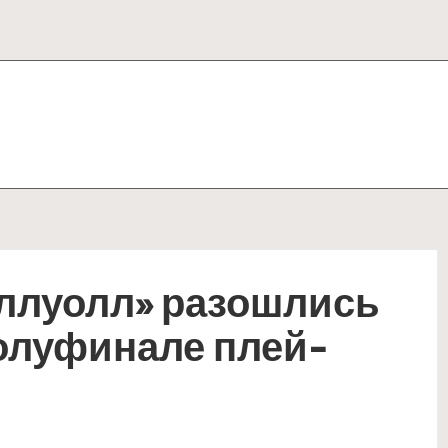
иллуолл» разошлись
олуфинале плей-