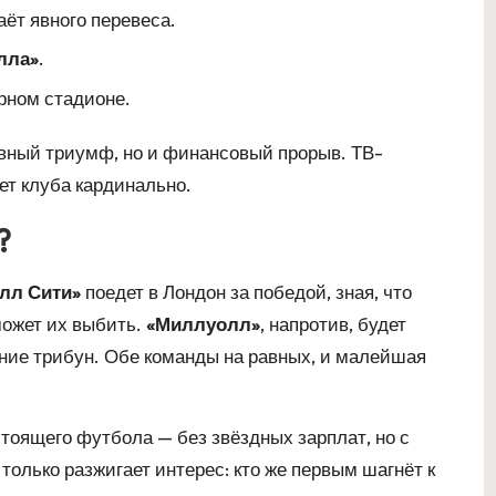
ёт явного перевеса.
лла»
.
рном стадионе.
ивный триумф, но и финансовый прорыв. ТВ-
ет клуба кардинально.
?
лл Сити»
поедет в Лондон за победой, зная, что
может их выбить.
«Миллуолл»
, напротив, будет
ние трибун. Обе команды на равных, и малейшая
оящего футбола — без звёздных зарплат, но с
только разжигает интерес: кто же первым шагнёт к