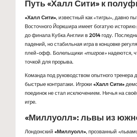
Путь «Халл Сити» к полу
«Халл Сити»
, известный как «тигры», давно п
Восточного Йоркшира имеет богатую историю:
до финала Кубка Англии в
2014
году. Последн
падений, но стабильная игра в концовке регул
плей-офф. Болельщики
«тигров»
надеются, ч
точкой для прорыва.
Команда под руководством опытного тренера д
быстрые контратаки. Игроки
«Халл Сити»
демо
поединок не стал исключением. Ничья на своё
игре.
«Миллуолл»: львы из южн
Лондонский
«Миллуолл»
, прозванный
«львам