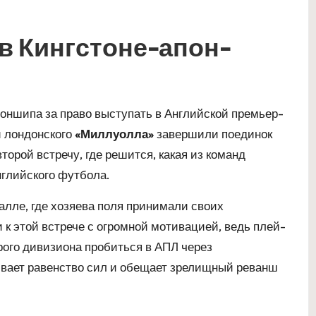
в Кингстоне-апон-
ншипа за право выступать в Английской премьер-
 лондонского
«Миллуолла»
завершили поединок
торой встречу, где решится, какая из команд
нглийского футбола.
алле, где хозяева поля принимали своих
к этой встрече с огромной мотивацией, ведь плей-
рого дивизиона пробиться в АПЛ через
ивает равенство сил и обещает зрелищный реванш