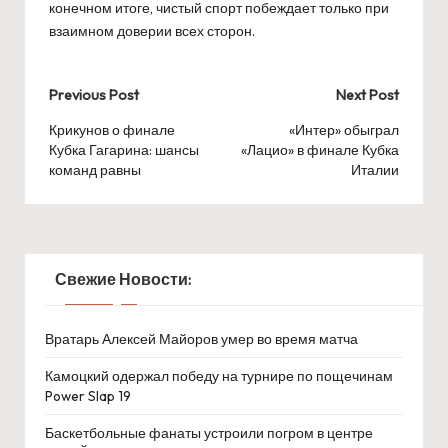
конечном итоге, чистый спорт побеждает только при
взаимном доверии всех сторон.
Post
Previous Post
Next Post
navigation
Крикунов о финале
«Интер» обыграл
Кубка Гагарина: шансы
«Лацио» в финале Кубка
команд равны
Италии
Свежие Новости:
Вратарь Алексей Майоров умер во время матча
Камоцкий одержал победу на турнире по пощечинам
Power Slap 19
Баскетбольные фанаты устроили погром в центре