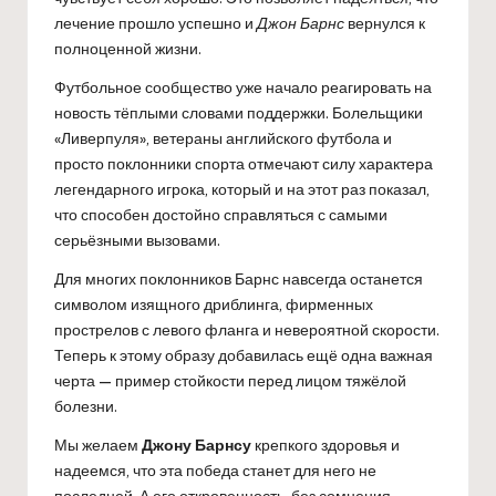
лечение прошло успешно и
Джон Барнс
вернулся к
полноценной жизни.
Футбольное сообщество уже начало реагировать на
новость тёплыми словами поддержки. Болельщики
«Ливерпуля», ветераны английского футбола и
просто поклонники спорта отмечают силу характера
легендарного игрока, который и на этот раз показал,
что способен достойно справляться с самыми
серьёзными вызовами.
Для многих поклонников Барнс навсегда останется
символом изящного дриблинга, фирменных
прострелов с левого фланга и невероятной скорости.
Теперь к этому образу добавилась ещё одна важная
черта — пример стойкости перед лицом тяжёлой
болезни.
Мы желаем
Джону Барнсу
крепкого здоровья и
надеемся, что эта победа станет для него не
последней. А его откровенность, без сомнения,