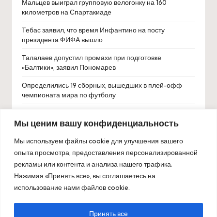
Мальцев выиграл групповую велогонку на 160
километров на Спартакиаде
Тебас заявил, что время Инфантино на посту
президента ФИФА вышло
Талалаев допустил промахи при подготовке
«Балтики», заявил Пономарев
Определились 19 сборных, вышедших в плей-офф
чемпионата мира по футболу
Экс-игрок НФЛ рассказал, как кофе может улучшить
Мы ценим вашу конфиденциальность
результат от тренировок
Гол экс-футболиста «Зенита» принес «Бока Хуниорс»
Мы используем файлы cookie для улучшения вашего
победу над «Ривер Плейт»
опыта просмотра, предоставления персонализированной
рекламы или контента и анализа нашего трафика.
«Манчестер Юнайтед» проиграл «Лидсу» на своем
Нажимая «Принять все», вы соглашаетесь на
поле в 32-м туре АПЛ
использование нами файлов cookie.
Принять все