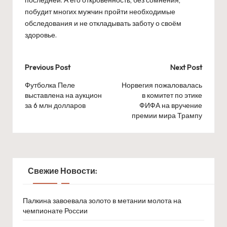
побудит многих мужчин пройти необходимые
обследования и не откладывать заботу о своём
здоровье.
Post
Previous Post
Next Post
navigation
Футболка Пеле
Норвегия пожаловалась
выставлена на аукцион
в комитет по этике
за 6 млн долларов
ФИФА на вручение
премии мира Трампу
Свежие Новости:
Палкина завоевала золото в метании молота на
чемпионате России