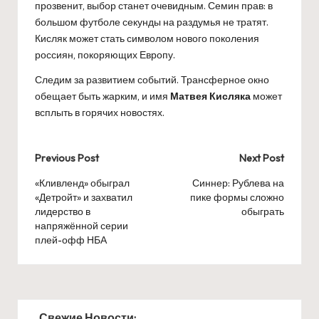
прозвенит, выбор станет очевидным. Семин прав: в
большом футболе секунды на раздумья не тратят.
Кисляк может стать символом нового поколения
россиян, покоряющих Европу.
Следим за развитием событий. Трансферное окно
обещает быть жарким, и имя
Матвея Кисляка
может
всплыть в горячих новостях.
Post
Previous Post
Next Post
navigation
«Кливленд» обыграл
Синнер: Рублева на
«Детройт» и захватил
пике формы сложно
лидерство в
обыграть
напряжённой серии
плей-офф НБА
Свежие Новости: