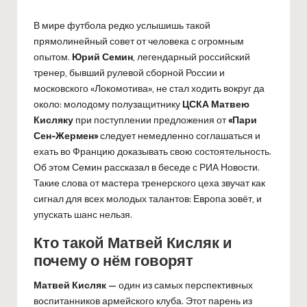
В мире футбола редко услышишь такой
прямолинейный совет от человека с огромным
опытом.
Юрий Семин
, легендарный российский
тренер, бывший рулевой сборной России и
московского «Локомотива», не стал ходить вокруг да
около: молодому полузащитнику
ЦСКА
Матвею
Кисляку
при поступлении предложения от
«Пари
Сен-Жермен»
следует немедленно соглашаться и
ехать во Францию доказывать свою состоятельность.
Об этом Семин рассказал в беседе с РИА Новости.
Такие слова от мастера тренерского цеха звучат как
сигнал для всех молодых талантов: Европа зовёт, и
упускать шанс нельзя.
Кто такой Матвей Кисляк и
почему о нём говорят
Матвей Кисляк
— один из самых перспективных
воспитанников армейского клуба. Этот парень из