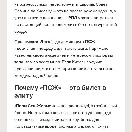
к прогрессу лежит через топ-лиги Европы. Совет
Семина по Кисляку — это не просто рекомендация, а
урок для всего поколения: в
РПЛ
можно наиграться,
но настоящий рост происходит в более конкурентной
среде.
Французская
Лига 1
, где доминирует
ПСЖ
, —
идеальная площадка для такого шага. Парижане
известны своей академией и интересом к молодым
талантам со всего мира. Если Кисляк получит
приглашение, это станет признанием его уровня на
международной арене.
Почему «ПСЖ» — это билет в
элиту
«Пари Сен-Жермен»
— не просто клуб, а глобальный
бренд. Играть там значит выходить на уровень, где
соперники — звёзды мирового футбола. Для
полузащитника вроде Кисляка это шанс отточить