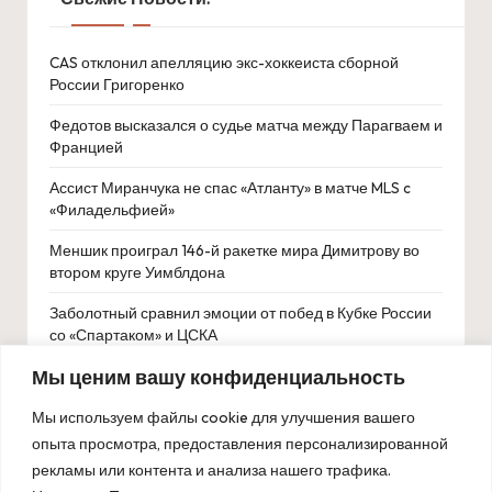
CAS отклонил апелляцию экс-хоккеиста сборной
России Григоренко
Федотов высказался о судье матча между Парагваем и
Францией
Ассист Миранчука не спас «Атланту» в матче MLS c
«Филадельфией»
Меншик проиграл 146-й ракетке мира Димитрову во
втором круге Уимблдона
Заболотный сравнил эмоции от побед в Кубке России
со «Спартаком» и ЦСКА
Мы ценим вашу конфиденциальность
Даниил Тарасов перешёл в «Детройт Ред Уингз»
ФИФА запретила Никите Хайкину выступать за
Мы используем файлы cookie для улучшения вашего
сборную Норвегии до 2028 года
опыта просмотра, предоставления персонализированной
рекламы или контента и анализа нашего трафика.
Сборная России взяла бронзу в медальном зачете на