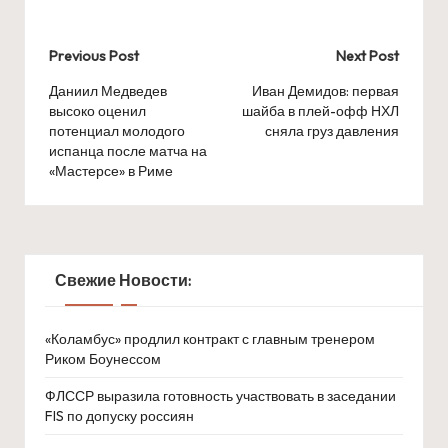
Post
Previous Post
Next Post
navigation
Даниил Медведев
Иван Демидов: первая
высоко оценил
шайба в плей-офф НХЛ
потенциал молодого
сняла груз давления
испанца после матча на
«Мастерсе» в Риме
Свежие Новости:
«Коламбус» продлил контракт с главным тренером
Риком Боунессом
ФЛССР выразила готовность участвовать в заседании
FIS по допуску россиян