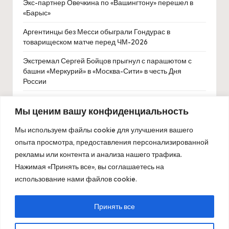
Экс-партнер Овечкина по «Вашингтону» перешел в
«Барыс»
Аргентинцы без Месси обыграли Гондурас в
товарищеском матче перед ЧМ-2026
Экстремал Сергей Бойцов прыгнул с парашютом с
башни «Меркурий» в «Москва-Сити» в честь Дня
России
Монсон прокомментировал решение МОК снять
Мы ценим вашу конфиденциальность
санкции с российских спортсменов
Путин и Си Цзиньпин обсудили занятия спортом перед
Мы используем файлы cookie для улучшения вашего
переговорами
опыта просмотра, предоставления персонализированной
рекламы или контента и анализа нашего трафика.
Камоцкий одержал победу на турнире по пощечинам
Нажимая «Принять все», вы соглашаетесь на
Power Slap 19
использование нами файлов cookie.
Принять все
Copyright 2026 — ОлимпБет. All rights reserved.