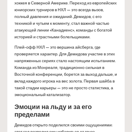
хоккея в Северной Америке. Переход из европейских
юниорских турниров в НХЛ — это всегда вызов,
полный давления и ожиданий. Демидов, с его
техникой и чутьем к моменту, стал важной частью
атакующей линии «Канадиенс», команды с богатой
историей и страстными болельщиками.
Плей-офф НХЛ — это вершина айсберга, где
проверяется характер. Для Демидова участие в этих
напряженных сериях стало настоящим испытанием.
Команда из Монреаля, традиционно сильная в
Восточной конференции, борется за выход дальше, и
вклад каждого игрока на вес золота. Первая шайба в
такой стадии карьеры — это не просто статистика, а
эмоциональный катализатор.
Эмоции на льду и за его
пределами
Демидов открыто поделился своими ощущениями:
этот гол позволил ему избавиться от груза