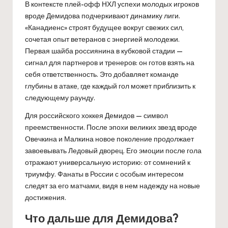
В контексте плей-офф НХЛ успехи молодых игроков
вроде Демидова подчеркивают динамику лиги.
«Канадиенс» строят будущее вокруг свежих сил,
сочетая опыт ветеранов с энергией молодежи.
Первая шайба россиянина в кубковой стадии —
сигнал для партнеров и тренеров: он готов взять на
себя ответственность. Это добавляет команде
глубины в атаке, где каждый гол может приблизить к
следующему раунду.
Для российского хоккея Демидов — символ
преемственности. После эпохи великих звезд вроде
Овечкина и Малкина новое поколение продолжает
завоевывать Ледовый дворец. Его эмоции после гола
отражают универсальную историю: от сомнений к
триумфу. Фанаты в России с особым интересом
следят за его матчами, видя в нем надежду на новые
достижения.
Что дальше для Демидова?