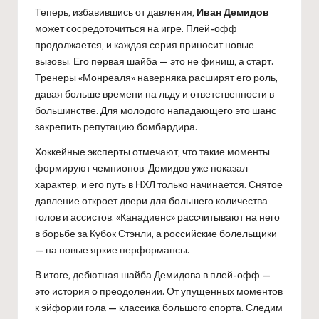
Теперь, избавившись от давления,
Иван Демидов
может сосредоточиться на игре. Плей-офф
продолжается, и каждая серия приносит новые
вызовы. Его первая шайба — это не финиш, а старт.
Тренеры «Монреаля» наверняка расширят его роль,
давая больше времени на льду и ответственности в
большинстве. Для молодого нападающего это шанс
закрепить репутацию бомбардира.
Хоккейные эксперты отмечают, что такие моменты
формируют чемпионов. Демидов уже показал
характер, и его путь в НХЛ только начинается. Снятое
давление откроет двери для большего количества
голов и ассистов. «Канадиенс» рассчитывают на него
в борьбе за Кубок Стэнли, а российские болельщики
— на новые яркие перформансы.
В итоге, дебютная шайба Демидова в плей-офф —
это история о преодолении. От упущенных моментов
к эйфории гола — классика большого спорта. Следим