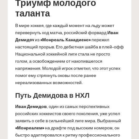
Триумф молодого
таланта
В мире хоккея, где каждый момент на льду может
перевернуть ход матча, российский форвард
Иван
Демидov
из
«Монреаль Канадиенс»
пережил
настоящий прорыв. Его дебютная шайба в плей-офф
Национальной хоккейной лиги стала не просто
голом, а освобождением от накопившегося
напряжения. Молодой игрок отметил, что этот успех
помог ему стряхнуть оковы после ранее
нереализованных возможностей.
Путь Демидова в НХЛ
Иван Демидов
, один из самых перспективных
российских хоккеистов своего поколения, уже успел
заявить о себе в сильнейшей лиге мира. Выбранный
«Монреалем»
на драфте под высоким номером, он
быстро адаптировался к ритму профессионального