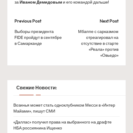
за
Иваном Демидовым
и его командой дальше!
Post
Previous Post
Next Post
navigation
Выборы президента
Мбаппе с сарказмом
FIDE пройдут в сентябре
отреагировал на
в Самарканде
отсутствие в старте
«Реала» против
«Овьедо»
Свежие Новости:
Возинья может стать одноклубником Месси в «Интер
Майами», пишут СМИ
«Даллас» получил права на выбранного на драфте
НБА россиянина Ищенко