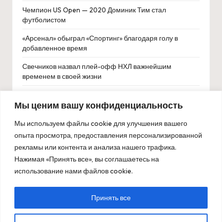
Чемпион US Open — 2020 Доминик Тим стал
футболистом
«Арсенал» обыграл «Спортинг» благодаря голу в
добавленное время
Свечников назвал плей-офф НХЛ важнейшим
временем в своей жизни
Российский вратарь Кирилл Зарубин подписал
Мы ценим вашу конфиденциальность
трехлетний контракт новичка с «Калгари Флэймз»
Махачкалинское «Динамо» признало психологические
Мы используем файлы cookie для улучшения вашего
проблемы иранского игрока
опыта просмотра, предоставления персонализированной
рекламы или контента и анализа нашего трафика.
Людмила Самсонова вышла во второй раунд турнира
Нажимая «Принять все», вы соглашаетесь на
в Торонто
использование нами файлов cookie.
Принять все
Copyright 2026 — ОлимпБет. All rights reserved.