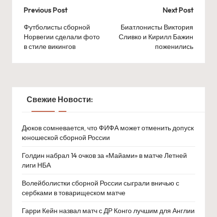
Post
Previous Post
Next Post
navigation
Футболисты сборной
Биатлонисты Виктория
Норвегии сделали фото
Сливко и Кирилл Бажин
в стиле викингов
поженились
Свежие Новости:
Дюков сомневается, что ФИФА может отменить допуск
юношеской сборной России
Голдин набрал 14 очков за «Майами» в матче Летней
лиги НБА
Волейболистки сборной России сыграли вничью с
сербками в товарищеском матче
Гарри Кейн назвал матч с ДР Конго лучшим для Англии