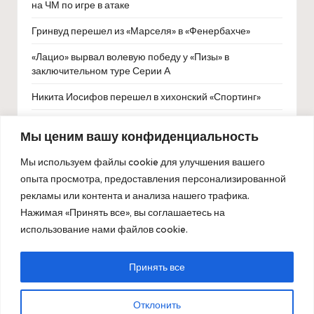
на ЧМ по игре в атаке
Гринвуд перешел из «Марселя» в «Фенербахче»
«Лацио» вырвал волевую победу у «Пизы» в
заключительном туре Серии А
Никита Иосифов перешел в хихонский «Спортинг»
Федотов высказался о судье матча между Парагваем и
Мы ценим вашу конфиденциальность
Францией
Мы используем файлы cookie для улучшения вашего
опыта просмотра, предоставления персонализированной
рекламы или контента и анализа нашего трафика.
Нажимая «Принять все», вы соглашаетесь на
использование нами файлов cookie.
Принять все
Copyright 2026 — ОлимпБет. All rights reserved.
Отклонить
Bloglo WordPress Theme