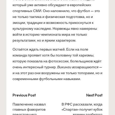
который уже активно обсуждают в европейских
спортивных СМИ. Оно напомнило, что футбол — это
не только тактика и физическая подготовка, но и
эмоции, традиции и возможность прикоснуться к
культурному наследию. Норвежцы явно намерены
войти в историю чемпионата мира не только
результатами, но и ярким характером.
Остаётся ждать первых матчей. Если на поле
команда проявит хотя бы половину той харизмы,
которую показала на фотосессии, болельщиков ждёт
очень интересный турнир.
Викинги возвращаются
—
и на этот раз они вооружены не только топорами, но и
современными футбольными навыками.
Post
Previous Post
Next Post
navigation
Павлюченко назвал
В РФС рассказали, когда
главных фаворитов
«Спартак» получит кубок
предстоящего
взамен разбитого