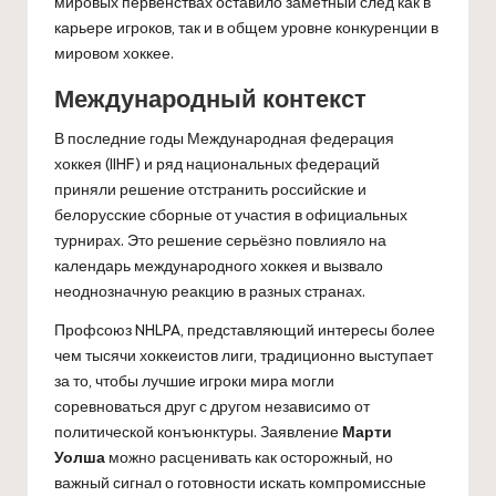
мировых первенствах оставило заметный след как в
карьере игроков, так и в общем уровне конкуренции в
мировом хоккее.
Международный контекст
В последние годы Международная федерация
хоккея (IIHF) и ряд национальных федераций
приняли решение отстранить российские и
белорусские сборные от участия в официальных
турнирах. Это решение серьёзно повлияло на
календарь международного хоккея и вызвало
неоднозначную реакцию в разных странах.
Профсоюз NHLPA, представляющий интересы более
чем тысячи хоккеистов лиги, традиционно выступает
за то, чтобы лучшие игроки мира могли
соревноваться друг с другом независимо от
политической конъюнктуры. Заявление
Марти
Уолша
можно расценивать как осторожный, но
важный сигнал о готовности искать компромиссные