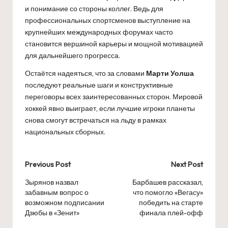
и понимание со стороны коллег. Ведь для
профессиональных спортсменов выступление на
крупнейших международных форумах часто
становится вершиной карьеры и мощной мотивацией
для дальнейшего прогресса.
Остаётся надеяться, что за словами
Марти Уолша
последуют реальные шаги и конструктивные
переговоры всех заинтересованных сторон. Мировой
хоккей явно выиграет, если лучшие игроки планеты
снова смогут встречаться на льду в рамках
национальных сборных.
Post
Previous Post
Next Post
navigation
Зырянов назвал
Барбашев рассказал,
забавным вопрос о
что помогло «Вегасу»
возможном подписании
победить на старте
Дзюбы в «Зенит»
финала плей-офф