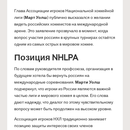
Глава Ассоциации игроков Национальной хоккейной
лиги (
Март Уолш
) публично высказался о желании
видеть российских хоккеистов на международной
арене. Это заявление прозвучало в момент, когда
вопрос участия россиян в крупных турнирах остаётся
одним из самых острых в мировом хоккее.
Позиция NHLPA
По словам руководителя профсоюза, организация в
будущем хотела бы вернуть россиян на
международные соревнования.
Марти Уолш
подчеркнул, что игроки из России являются важной
частью лиги и мирового хоккея в целом. Его слова
дают надежду, что диалог по этому чувствительному
вопросу может быть продолжен на высоком уровне.
Ассоциация игроков НХЛ традиционно занимает
позицию защиты интересов своих членов