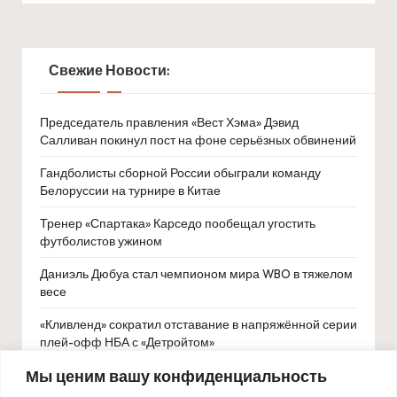
Свежие Новости:
Председатель правления «Вест Хэма» Дэвид
Салливан покинул пост на фоне серьёзных обвинений
Гандболисты сборной России обыграли команду
Белоруссии на турнире в Китае
Тренер «Спартака» Карседо пообещал угостить
футболистов ужином
Даниэль Дюбуа стал чемпионом мира WBO в тяжелом
весе
«Кливленд» сократил отставание в напряжённой серии
плей-офф НБА с «Детройтом»
Мы ценим вашу конфиденциальность
Возле базы сборной Англии на ЧМ-2026 произошла
стрельба: девять пострадавших