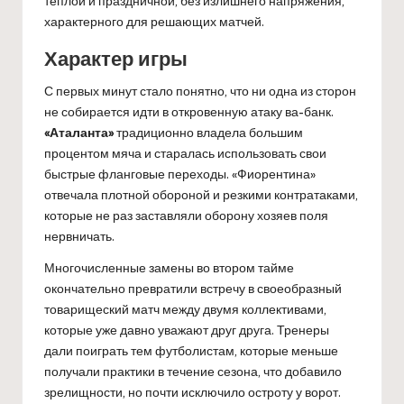
тёплой и праздничной, без излишнего напряжения,
характерного для решающих матчей.
Характер игры
С первых минут стало понятно, что ни одна из сторон
не собирается идти в откровенную атаку ва-банк.
«Аталанта»
традиционно владела большим
процентом мяча и старалась использовать свои
быстрые фланговые переходы. «Фиорентина»
отвечала плотной обороной и резкими контратаками,
которые не раз заставляли оборону хозяев поля
нервничать.
Многочисленные замены во втором тайме
окончательно превратили встречу в своеобразный
товарищеский матч между двумя коллективами,
которые уже давно уважают друг друга. Тренеры
дали поиграть тем футболистам, которые меньше
получали практики в течение сезона, что добавило
зрелищности, но почти исключило остроту у ворот.