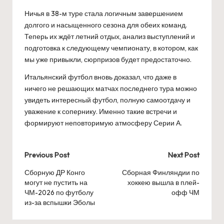
Ничья в 38-м туре стала логичным завершением
долгого и насыщенного сезона для обеих команд.
Теперь их ждёт летний отдых, анализ выступлений и
подготовка к следующему чемпионату, в котором, как
мы уже привыкли, сюрпризов будет предостаточно.
Итальянский футбол вновь доказал, что даже в
ничего не решающих матчах последнего тура можно
увидеть интересный футбол, полную самоотдачу и
уважение к сопернику. Именно такие встречи и
формируют неповторимую атмосферу Серии А.
Post
Previous Post
Next Post
navigation
Сборную ДР Конго
Сборная Финляндии по
могут не пустить на
хоккею вышла в плей-
ЧМ-2026 по футболу
офф ЧМ
из-за вспышки Эболы