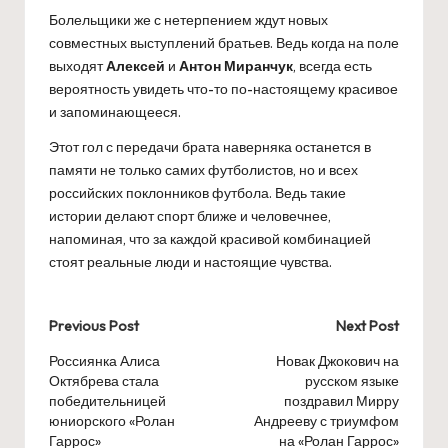
Болельщики же с нетерпением ждут новых
совместных выступлений братьев. Ведь когда на поле
выходят
Алексей
и
Антон Миранчук
, всегда есть
вероятность увидеть что-то по-настоящему красивое
и запоминающееся.
Этот гол с передачи брата наверняка останется в
памяти не только самих футболистов, но и всех
российских поклонников футбола. Ведь такие
истории делают спорт ближе и человечнее,
напоминая, что за каждой красивой комбинацией
стоят реальные люди и настоящие чувства.
Post
Previous Post
Next Post
navigation
Россиянка Алиса
Новак Джокович на
Октябрева стала
русском языке
победительницей
поздравил Мирру
юниорского «Ролан
Андрееву с триумфом
Гаррос»
на «Ролан Гаррос»