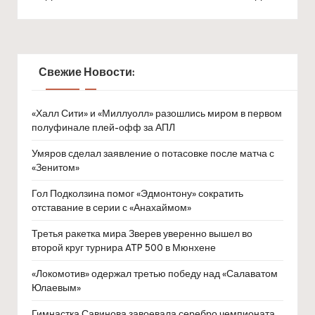
Свежие Новости:
«Халл Сити» и «Миллуолл» разошлись миром в первом
полуфинале плей-офф за АПЛ
Умяров сделал заявление о потасовке после матча с
«Зенитом»
Гол Подколзина помог «Эдмонтону» сократить
отставание в серии с «Анахаймом»
Третья ракетка мира Зверев уверенно вышел во
второй круг турнира ATP 500 в Мюнхене
«Локомотив» одержал третью победу над «Салаватом
Юлаевым»
Гимнастка Савинова завоевала серебро чемпионата