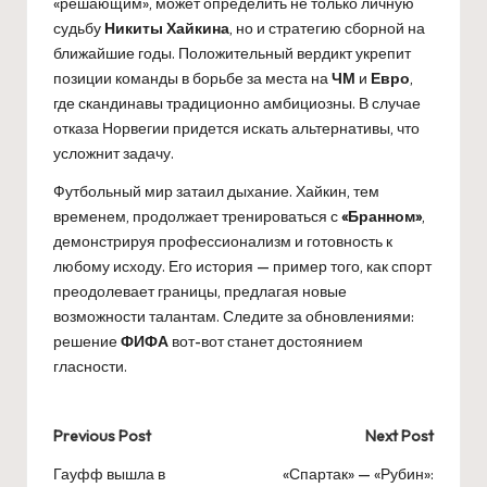
«решающим», может определить не только личную
судьбу
Никиты Хайкина
, но и стратегию сборной на
ближайшие годы. Положительный вердикт укрепит
позиции команды в борьбе за места на
ЧМ
и
Евро
,
где скандинавы традиционно амбициозны. В случае
отказа Норвегии придется искать альтернативы, что
усложнит задачу.
Футбольный мир затаил дыхание. Хайкин, тем
временем, продолжает тренироваться с
«Бранном»
,
демонстрируя профессионализм и готовность к
любому исходу. Его история — пример того, как спорт
преодолевает границы, предлагая новые
возможности талантам. Следите за обновлениями:
решение
ФИФА
вот-вот станет достоянием
гласности.
Post
Previous Post
Next Post
navigation
Гауфф вышла в
«Спартак» — «Рубин»: