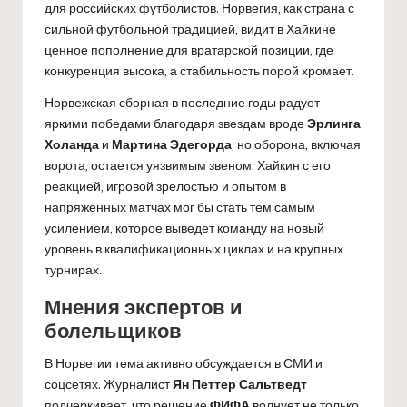
для российских футболистов. Норвегия, как страна с
сильной футбольной традицией, видит в Хайкине
ценное пополнение для вратарской позиции, где
конкуренция высока, а стабильность порой хромает.
Норвежская сборная в последние годы радует
яркими победами благодаря звездам вроде
Эрлинга
Холанда
и
Мартина Эдегорда
, но оборона, включая
ворота, остается уязвимым звеном. Хайкин с его
реакцией, игровой зрелостью и опытом в
напряженных матчах мог бы стать тем самым
усилением, которое выведет команду на новый
уровень в квалификационных циклах и на крупных
турнирах.
Мнения экспертов и
болельщиков
В Норвегии тема активно обсуждается в СМИ и
соцсетях. Журналист
Ян Петтер Сальтведт
подчеркивает, что решение
ФИФА
волнует не только