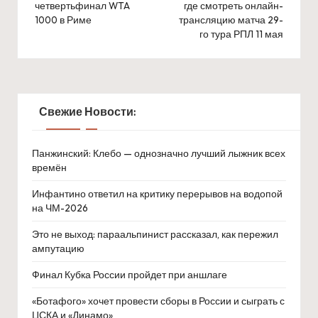
четвертьфинал WTA
где смотреть онлайн-
1000 в Риме
трансляцию матча 29-
го тура РПЛ 11 мая
Свежие Новости:
Панжинский: Клебо — однозначно лучший лыжник всех
времён
Инфантино ответил на критику перерывов на водопой
на ЧМ-2026
Это не выход: параальпинист рассказал, как пережил
ампутацию
Финал Кубка России пройдет при аншлаге
«Ботафого» хочет провести сборы в России и сыграть с
ЦСКА и «Динамо»