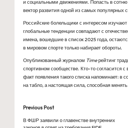
и социальными движениями. Попасть в сотню
вектор развития одной из самых популярных 
Российские болельщики с интересом изучают о
глобальные тенденции совпадают с отечестве
имена, вошедшие в список 2025 года, остаются
в мировом спорте только набирает обороты.
Опубликованный журналом
Time
рейтинг трад
спортивном сообществе. Кто-то согласится с 
факт появления такого списка напоминает: в с
на табло, а настоящая сила, способная менят
Post
Previous Post
navigation
В ФШР заявили о главенстве внутренних
законов в ответ на требования FIDE