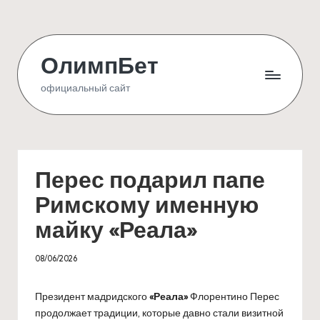
Skip
to
ОлимпБет
content
официальный сайт
Перес подарил папе
Римскому именную
майку «Реала»
08/06/2026
Президент мадридского
«Реала»
Флорентино Перес
продолжает традиции, которые давно стали визитной