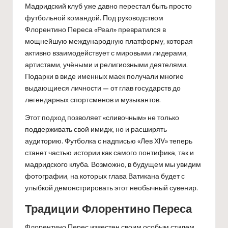
Мадридский клуб уже давно перестал быть просто
футбольной командой. Под руководством
Флорентино Переса «Реал» превратился в
мощнейшую международную платформу, которая
активно взаимодействует с мировыми лидерами,
артистами, учёными и религиозными деятелями.
Подарки в виде именных маек получали многие
выдающиеся личности — от глав государств до
легендарных спортсменов и музыкантов.
Этот подход позволяет «сливочным» не только
поддерживать свой имидж, но и расширять
аудиторию. Футболка с надписью «Лев XIV» теперь
станет частью истории как самого понтифика, так и
мадридского клуба. Возможно, в будущем мы увидим
фотографии, на которых глава Ватикана будет с
улыбкой демонстрировать этот необычный сувенир.
Традиции Флорентино Переса
Флорентино Перес известен своим особым стилем