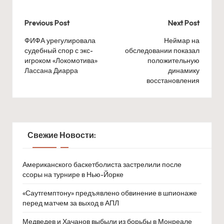
Post
Previous Post
Next Post
navigation
ФИФА урегулировала
Неймар на
судебный спор с экс-
обследовании показал
игроком «Локомотива»
положительную
Лассана Диарра
динамику
восстановления
Свежие Новости:
Американского баскетболиста застрелили после
ссоры на турнире в Нью-Йорке
«Саутгемптону» предъявлено обвинение в шпионаже
перед матчем за выход в АПЛ
Медведев и Хачанов выбыли из борьбы в Монреале