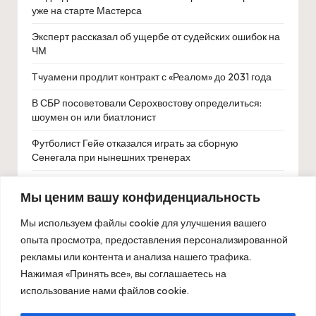
уже на старте Мастерса
Эксперт рассказал об ущербе от судейских ошибок на
ЧМ
Тчуамени продлит контракт с «Реалом» до 2031 года
В СБР посоветовали Серохвостову определиться:
шоумен он или биатлонист
Футболист Гейе отказался играть за сборную
Сенегала при нынешних тренерах
Зарина Гусалова завоевала серебро на чемпионате
Мы ценим вашу конфиденциальность
Европы по тяжелой атлетике в Батуми
Мы используем файлы cookie для улучшения вашего
опыта просмотра, предоставления персонализированной
рекламы или контента и анализа нашего трафика.
Нажимая «Принять все», вы соглашаетесь на
использование нами файлов cookie.