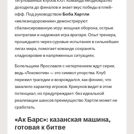
титулованных клубов КХЛ. Команда неоднократно
доходила до финалов и знает вкус победы в плей-
офф. Под руководством
Боба Хартли
«железнодорожники» демонстрируют
сбалансированную игру: мощная оборона, острые
контратаки и надежная игра вратаря. Опыт тренера,
прошедшего через суровые испытания в сильнейших
лигах мира, помогает команде сохранять
хладнокровие в напряженных ситуациях.
Болельщики Ярославля с нетерпением ждут серии,
ведь «Локомотив» — это символ упорства. Клуб
пережил трагедии и возрождался, как феникс, что
закалило характер игроков. Крикунов видит в этом
потенциал, но предупреждает: без идеальной
реализации шансов преимущество Хартли может не
сработать.
«Ак Барс»: казанская машина,
готовая к битве