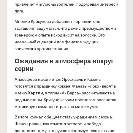
привлечет миллионы зрителей, подогревая интерес к
лиге.
Мнение Крикунова добавляет перчинки: оно
заставляет задуматься, что даже с преимуществом в
тренерском опыте исход висит на волоске. Это
идеальный сценарий для фанатов, ждущих
эпического противостояния.
Ожидания и атмосфера вокруг
серии
Атмосфера накаляется: Ярославль и Казань
готовятся к празднику хоккея. Фанаты «Локо» верят в
магию
Хартли
, а тигры «Ак Барса» рассчитывают на
родные стены. Крикунов своим прогнозом равенства
мотивирует команды играть на максимуме.
В итоге, финал обещает стать украшением сезона.
Шансы равны, как отметил эксперт, и победа
достанется тому, кто лучше использует свои козыри.