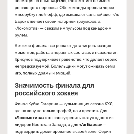
несмотря на опыт
Хартли
, «Локомотив» не имеет
решающего перевеса. Обе команды прошли через
мясорубку плей-офф, где выживают сильнейшие. «Ак
Барс» отвечает своей историей триумфов, а
«Локомотив» — свежим импульсом под канадским
рулем.
В хоккее финала все решают детали: реализация
моментов, работа в неравных составах и психология.
Крикунов подчеркивает равенство, что делает серию
непредсказуемой. Болельщики могут ожидать семи
игр, полных драмы и эмоций.
Значимость финала для
российского хоккея
Финал Кубка Гагарина — кульминация сезона КХЛ,
где на кону не только трофей, но и престиж. Для
«Локомотива»
это шанс укрепить статус одного из
лидеров Востока и Запада, а для
«Ак Барса»
—
подтвердить доминирование в своей зоне. Серия