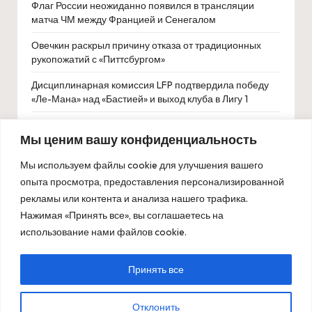
Флаг России неожиданно появился в трансляции
матча ЧМ между Францией и Сенегалом
Овечкин раскрыл причину отказа от традиционных
рукопожатий с «Питтсбургом»
Дисциплинарная комиссия LFP подтвердила победу
«Ле-Мана» над «Бастией» и выход клуба в Лигу 1
«Я обожаю Мирру»: Кырстя назвала Андрееву
Мы ценим вашу конфиденциальность
благословением для тенниса
В Госдуме оценили включение Кучерова и
Мы используем файлы cookie для улучшения вашего
Василевского в сборную звезд НХЛ
опыта просмотра, предоставления персонализированной
рекламы или контента и анализа нашего трафика.
Сергей Карякин: возвращение в классические
Нажимая «Принять все», вы соглашаетесь на
шахматы сейчас маловероятно
использование нами файлов cookie.
Принять все
Copyright 2026 — ОлимпБет. All rights reserved.
Отклонить