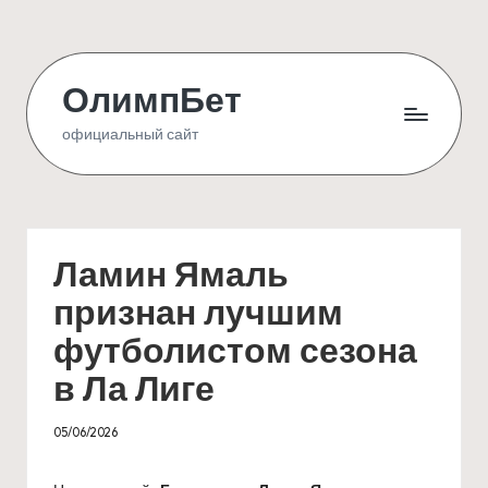
Skip
to
ОлимпБет
content
официальный сайт
Ламин Ямаль
признан лучшим
футболистом сезона
в Ла Лиге
05/06/2026