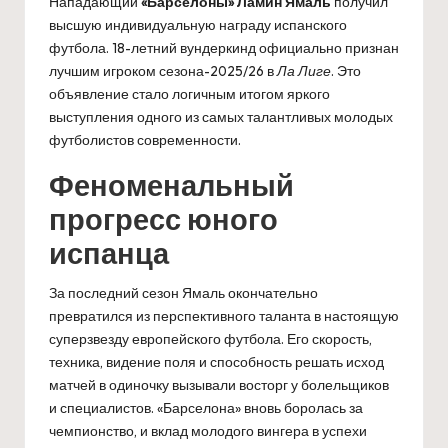
Нападающий
«Барселоны»
Ламин Ямаль
получил
высшую индивидуальную награду испанского
футбола. 18-летний вундеркинд официально признан
лучшим игроком сезона-2025/26 в
Ла Лиге
. Это
объявление стало логичным итогом яркого
выступления одного из самых талантливых молодых
футболистов современности.
Феноменальный
прогресс юного
испанца
За последний сезон Ямаль окончательно
превратился из перспективного таланта в настоящую
суперзвезду европейского футбола. Его скорость,
техника, видение поля и способность решать исход
матчей в одиночку вызывали восторг у болельщиков
и специалистов. «Барселона» вновь боролась за
чемпионство, и вклад молодого вингера в успехи