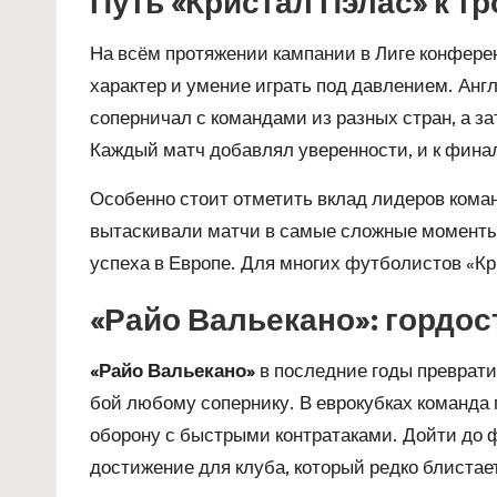
Путь «Кристал Пэлас» к т
На всём протяжении кампании в Лиге конфер
характер и умение играть под давлением. Англ
соперничал с командами из разных стран, а з
Каждый матч добавлял уверенности, и к фина
Особенно стоит отметить вклад лидеров коман
вытаскивали матчи в самые сложные моменты
успеха в Европе. Для многих футболистов «К
«Райо Вальекано»: гордо
«Райо Вальекано»
в последние годы преврати
бой любому сопернику. В еврокубках команда 
оборону с быстрыми контратаками. Дойти до
достижение для клуба, который редко блистае