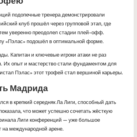
рофею
енций подопечные тренера демонстрировали
ийский клуб прошёл через групповой этап, где
атем уверенно преодолел стадии плей-офф.
лу «Пэлас» подошёл в оптимальной форме.
ды. Капитан и ключевые игроки атаки не раз
. Их опыт и мастерство стали фундаментом для
ристал Пэлас» этот трофей стал вершиной карьеры.
сть Мадрида
лся в крепкий середняк Ла Лиги, способный дать
показала, что может успешно сочетать жёсткую
 финала Лиги конференций — уже большое
т на международной арене.