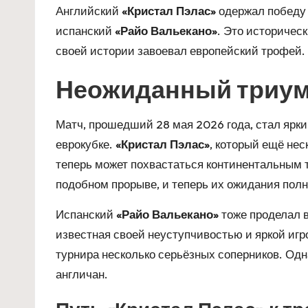
Английский
«Кристал Пэлас»
одержал победу 
испанский
«Райо Вальекано»
. Это историчес
своей истории завоевал европейский трофей.
Неожиданный триум
Матч, прошедший 28 мая 2026 года, стал ярк
еврокубке.
«Кристал Пэлас»
, который ещё нес
теперь может похвастаться континентальным 
подобном прорыве, и теперь их ожидания пол
Испанский
«Райо Вальекано»
тоже проделал 
известная своей неуступчивостью и яркой игр
турнира несколько серьёзных соперников. Од
англичан.