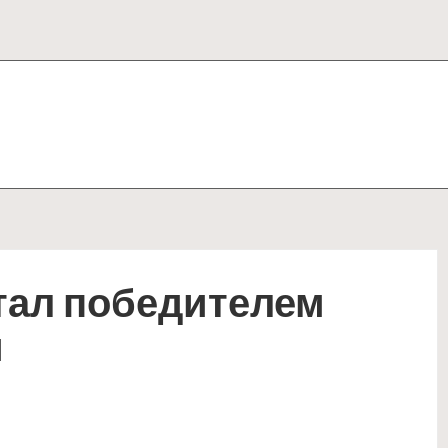
стал победителем
й