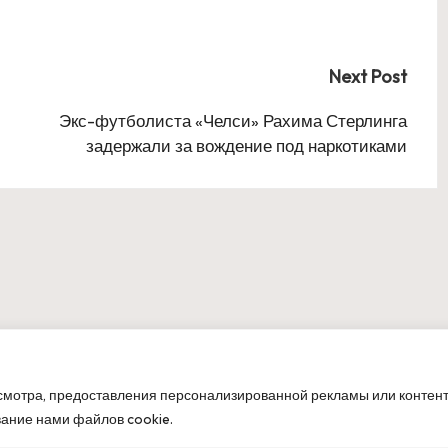
Next Post
Экс-футболиста «Челси» Рахима Стерлинга
задержали за вождение под наркотиками
мотра, предоставления персонализированной рекламы или контент
t 2026 — ОлимпБет. All rights reserved.
Bloglo WordPre
вание нами файлов cookie.