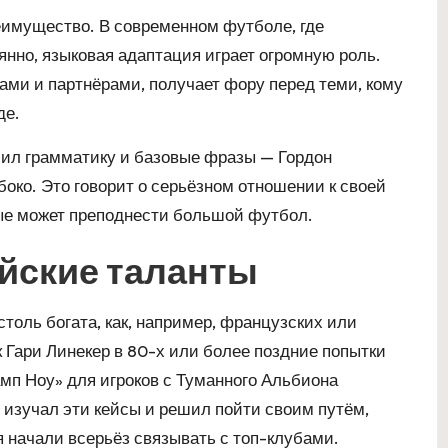
еимущество. В современном футболе, где
нно, языковая адаптация играет огромную роль.
рами и партнёрами, получает фору перед теми, кому
де.
чил грамматику и базовые фразы — Гордон
боко. Это говорит о серьёзном отношении к своей
рые может преподнести большой футбол.
ийские таланты
столь богата, как, например, французских или
к Гари Линекер в 80-х или более поздние попытки
амп Ноу» для игроков с Туманного Альбиона
о изучал эти кейсы и решил пойти своим путём,
мя начали всерьёз связывать с топ-клубами.