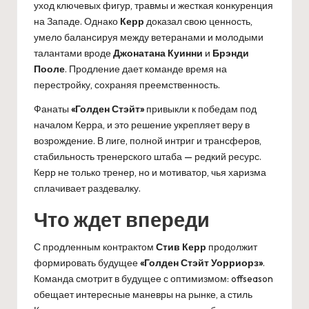
уход ключевых фигур, травмы и жесткая конкуренция
на Западе. Однако
Керр
доказал свою ценность,
умело балансируя между ветеранами и молодыми
талантами вроде
Джонатана Куинни
и
Брэнди
Пооле
. Продление дает команде время на
перестройку, сохраняя преемственность.
Фанаты
«Голден Стэйт»
привыкли к победам под
началом Керра, и это решение укрепляет веру в
возрождение. В лиге, полной интриг и трансферов,
стабильность тренерского штаба — редкий ресурс.
Керр не только тренер, но и мотиватор, чья харизма
сплачивает раздевалку.
Что ждет впереди
С продленным контрактом
Стив Керр
продолжит
формировать будущее
«Голден Стэйт Уорриорз»
.
Команда смотрит в будущее с оптимизмом: offseason
обещает интересные маневры на рынке, а стиль