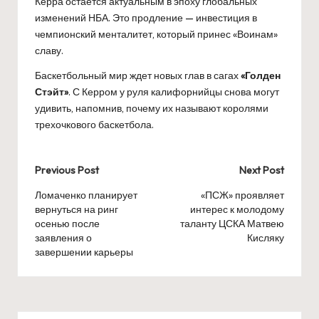
Керра остается актуальным в эпоху глобальных
изменений НБА. Это продление — инвестиция в
чемпионский менталитет, который принес «Воинам»
славу.
Баскетбольный мир ждет новых глав в сагах
«Голден
Стэйт»
. С Керром у руля калифорнийцы снова могут
удивить, напомнив, почему их называют королями
трехочкового баскетбола.
Post
Previous Post
Next Post
navigation
Ломаченко планирует
«ПСЖ» проявляет
вернуться на ринг
интерес к молодому
осенью после
таланту ЦСКА Матвею
заявления о
Кисляку
завершении карьеры