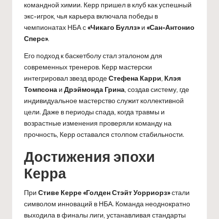
командной химии. Керр пришел в клуб как успешный
экс-игрок, чья карьера включала победы в
чемпионатах НБА с
«Чикаго Буллз»
и
«Сан-Антонио
Сперс»
.
Его подход к баскетболу стал эталоном для
современных тренеров. Керр мастерски
интегрировал звезд вроде
Стефена Карри
,
Клэя
Томпсона
и
Дрэймонда Грина
, создав систему, где
индивидуальное мастерство служит коллективной
цели. Даже в периоды спада, когда травмы и
возрастные изменения проверяли команду на
прочность, Керр оставался столпом стабильности.
Достижения эпохи
Керра
При
Стиве Керре
«Голден Стэйт Уорриорз»
стали
символом инноваций в НБА. Команда неоднократно
выходила в финалы лиги, устанавливая стандарты