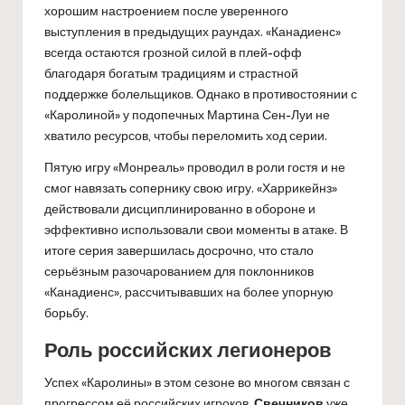
хорошим настроением после уверенного
выступления в предыдущих раундах. «Канадиенс»
всегда остаются грозной силой в плей-офф
благодаря богатым традициям и страстной
поддержке болельщиков. Однако в противостоянии с
«Каролиной» у подопечных Мартина Сен-Луи не
хватило ресурсов, чтобы переломить ход серии.
Пятую игру «Монреаль» проводил в роли гостя и не
смог навязать сопернику свою игру. «Харрикейнз»
действовали дисциплинированно в обороне и
эффективно использовали свои моменты в атаке. В
итоге серия завершилась досрочно, что стало
серьёзным разочарованием для поклонников
«Канадиенс», рассчитывавших на более упорную
борьбу.
Роль российских легионеров
Успех «Каролины» в этом сезоне во многом связан с
прогрессом её российских игроков.
Свечников
уже