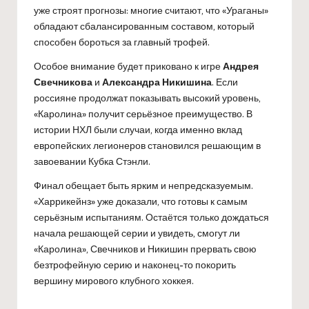
уже строят прогнозы: многие считают, что «Ураганы»
обладают сбалансированным составом, который
способен бороться за главный трофей.
Особое внимание будет приковано к игре
Андрея
Свечникова
и
Александра Никишина
. Если
россияне продолжат показывать высокий уровень,
«Каролина» получит серьёзное преимущество. В
истории НХЛ были случаи, когда именно вклад
европейских легионеров становился решающим в
завоевании Кубка Стэнли.
Финал обещает быть ярким и непредсказуемым.
«Харрикейнз» уже доказали, что готовы к самым
серьёзным испытаниям. Остаётся только дождаться
начала решающей серии и увидеть, смогут ли
«Каролина», Свечников и Никишин прервать свою
безтрофейную серию и наконец-то покорить
вершину мирового клубного хоккея.