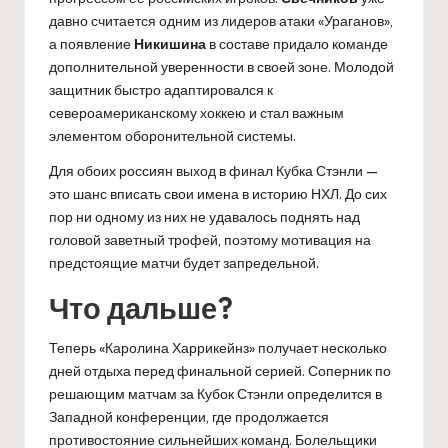
давно считается одним из лидеров атаки «Ураганов»,
а появление
Никишина
в составе придало команде
дополнительной уверенности в своей зоне. Молодой
защитник быстро адаптировался к
североамериканскому хоккею и стал важным
элементом оборонительной системы.
Для обоих россиян выход в финал Кубка Стэнли —
это шанс вписать свои имена в историю НХЛ. До сих
пор ни одному из них не удавалось поднять над
головой заветный трофей, поэтому мотивация на
предстоящие матчи будет запредельной.
Что дальше?
Теперь «Каролина Харрикейнз» получает несколько
дней отдыха перед финальной серией. Соперник по
решающим матчам за Кубок Стэнли определится в
Западной конференции, где продолжается
противостояние сильнейших команд. Болельщики