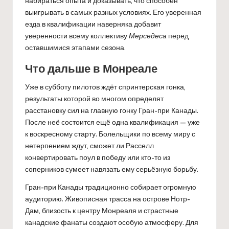
набираться опыта и доказывать, что способен
выигрывать в самых разных условиях. Его уверенная
езда в квалификации наверняка добавит
уверенности всему коллективу
Мерседеса
перед
оставшимися этапами сезона.
Что дальше в Монреале
Уже в субботу пилотов ждёт спринтерская гонка,
результаты которой во многом определят
расстановку сил на главную гонку Гран-при Канады.
После неё состоится ещё одна квалификация — уже
к воскресному старту. Болельщики по всему миру с
нетерпением ждут, сможет ли Расселл
конвертировать поул в победу или кто-то из
соперников сумеет навязать ему серьёзную борьбу.
Гран-при Канады традиционно собирает огромную
аудиторию. Живописная трасса на острове Нотр-
Дам, близость к центру Монреаля и страстные
канадские фанаты создают особую атмосферу. Для