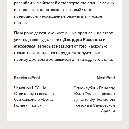
российских любителей автоспорта это один из самых
интересных этапов сезона, который часто
преподносит неожиданные результаты и яркие
обгоны.
Пока рано делать окончательные прогнозы, но старт
уик-энда явно удался для
Джорджа Расселла
и
Мерседеса
. Теперь всё зависит от того, насколько
грамотно команда распорядится полученным
преимуществом в оставшиеся дни канадского этапа.
Post
Previous Post
Next Post
navigation
Чемпион UFC Шон
Одноклубник Роналду
Стрикленд вызвал на
Жуан Феликс признан
бой хоккеиста «Вегас
лучшим футболистом
Голден Найтс»
сезона в Саудовской
Аравии