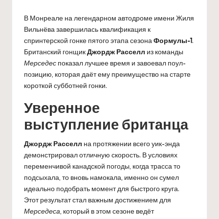
В Монреале на легендарном автодроме имени Жиля
Вильнёва завершилась квалификация к
спринтерской гонке пятого этапа сезона
Формулы-1
.
Британский гонщик
Джордж Расселл
из команды
Мерседес
показал лучшее время и завоевал поул-
позицию, которая даёт ему преимущество на старте
короткой субботней гонки.
Уверенное
выступление британца
Джордж Расселл
на протяжении всего уик-энда
демонстрировал отличную скорость. В условиях
переменчивой канадской погоды, когда трасса то
подсыхала, то вновь намокала, именно он сумел
идеально подобрать момент для быстрого круга.
Этот результат стал важным достижением для
Мерседеса
, который в этом сезоне ведёт