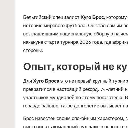
Бельгийский специалист
Хуго Брос
, котором
историю мирового футбола. Он стал самым во
возглавлявшим национальную сборную на чем
накануне старта турнира 2026 года, где афри
стороны.
Опыт, который не к
Для
Хуго Броса
это не первый крупный турнир 
превратился в настоящий рекорд. 74-летний 
участников мундиалей по этому показателю. В
гораздо раньше, такое долголетие вызывает н
Брос известен своим спокойным характером,
выстраивать командный дух даже в непростых 