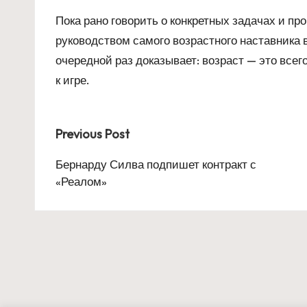
Пока рано говорить о конкретных задачах и пр
руководством самого возрастного наставника 
очередной раз доказывает: возраст — это всег
к игре.
Post
Previous Post
navigation
Бернарду Силва подпишет контракт с
«Реалом»