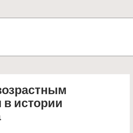
возрастным
 в истории
а