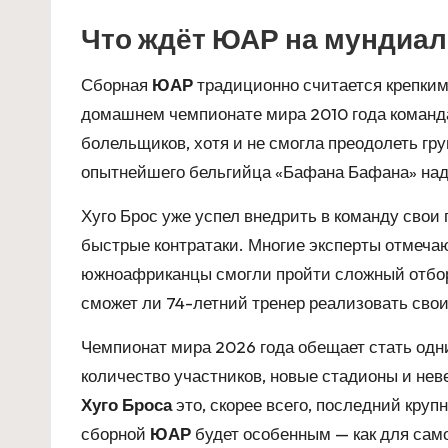
Что ждёт ЮАР на мундиал
Сборная
ЮАР
традиционно считается крепки
домашнем чемпионате мира 2010 года команда
болельщиков, хотя и не смогла преодолеть гру
опытнейшего бельгийца «Бафана Бафана» над
Хуго Брос уже успел внедрить в команду свои
быстрые контратаки. Многие эксперты отмечаю
южноафриканцы смогли пройти сложный отборо
сможет ли 74-летний тренер реализовать сво
Чемпионат мира 2026 года обещает стать одн
количество участников, новые стадионы и нев
Хуго Броса
это, скорее всего, последний круп
сборной
ЮАР
будет особенным — как для само