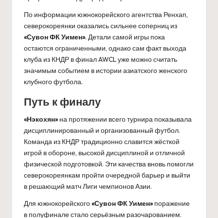
По информации южнокорейского агентства Ренхап,
северокореянки оказались сильнее соперниц из
«Сувон ФК Уимен»
. Детали самой игры пока
остаются ограниченными, однако сам факт выхода
клуба из КНДР в финал AWCL уже можно считать
значимым событием в истории азиатского женского
клубного футбола.
Путь к финалу
«Нэкохян»
на протяжении всего турнира показывала
дисциплинированный и организованный футбол.
Команда из КНДР традиционно славится жёсткой
игрой в обороне, высокой дисциплиной и отличной
физической подготовкой. Эти качества вновь помогли
северокореянкам пройти очередной барьер и выйти
в решающий матч Лиги чемпионов Азии.
Для южнокорейского
«Сувон ФК Уимен»
поражение
в полуфинале стало серьёзным разочарованием.