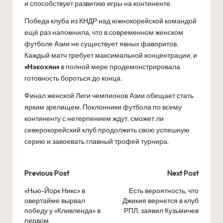
и способствует развитию игры на континенте.
Победа клуба из КНДР над южнокорейской командой
ещё раз напомнила, что в современном женском
футболе Азии не существует явных фаворитов.
Каждый матч требует максимальной концентрации, и
«Нэкохян»
в полной мере продемонстрировала
готовность бороться до конца.
Финал женской Лиги чемпионов Азии обещает стать
ярким зрелищем. Поклонники футбола по всему
континенту с нетерпением ждут, сможет ли
северокорейский клуб продолжить свою успешную
серию и завоевать главный трофей турнира.
Post
Previous Post
Next Post
navigation
«Нью-Йорк Никс» в
Есть вероятность, что
овертайме вырвал
Джикия вернется в клуб
победу у «Кливленда» в
РПЛ, заявил Кузьмичев
первом