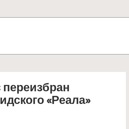
 переизбран
идского «Реала»