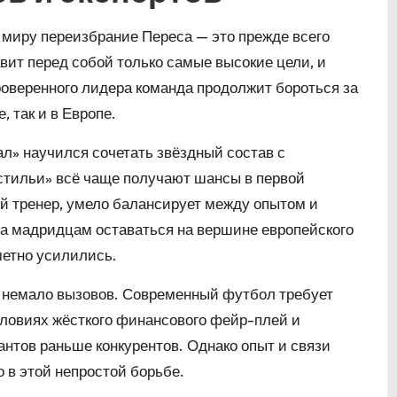
 миру переизбрание Переса — это прежде всего
вит перед собой только самые высокие цели, и
роверенного лидера команда продолжит бороться за
, так и в Европе.
ал» научился сочетать звёздный состав с
стильи» всё чаще получают шансы в первой
ый тренер, умело балансирует между опытом и
а мадридцам оставаться на вершине европейского
метно усилились.
та немало вызовов. Современный футбол требует
словиях жёсткого финансового фейр-плей и
нтов раньше конкурентов. Однако опыт и связи
 в этой непростой борьбе.