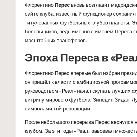
Флорентино
Перес
вновь возглавит мадридск
сайте клуба, известный функционер сохранил
титулованных футбольных клубов планеты. Э
болельщиков, ведь именно с именем Переса с
масштабных трансферов.
Эпоха Переса в «Реа
Флорентино Перес впервые был избран президе
он пришёл к власти с амбициозной программой
руководством «Реал» начал скупать лучших 
витрину мирового футбола. Зинедин Зидан, Л
символами той революции.
После небольшого перерыва Перес вернулся на
клубом. За эти годы «Реал» завоевал множеств