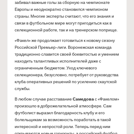
забивал важные голы за сборную на чемпионате
Европы и неоднократно становился чемпионом
страны. Многие эксперты считают, что его знания и
связи в футбольном мире могут пригодиться как в
селекционной работе, так и на тренерском поприще.
«Факел» же продолжает готовиться к новому сезону
Российской Премьер-лиги. Воронежская команда
традиционно славится своей боевитостью и умением
находить талантливых исполнителей даже с
ограниченным бюджетом. Уход ключевого
селекционера, безусловно, потребует от руководства
клуба оперативных решений по усилению скаутской
службы.
В любом случае расставание
Самедова
с «Факелом»
произошло в доброжелательной атмосфере. Сам
футболист выразил благодарность клубу и его
болельщикам за возможность поработать в такой
интересной и непростой роли. Теперь перед ним
открываются новые горизонты, а российский футбол