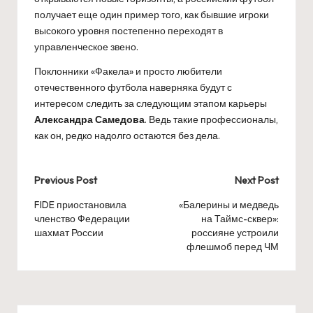
получает еще один пример того, как бывшие игроки
высокого уровня постепенно переходят в
управленческое звено.
Поклонники «Факела» и просто любители
отечественного футбола наверняка будут с
интересом следить за следующим этапом карьеры
Александра Самедова
. Ведь такие профессионалы,
как он, редко надолго остаются без дела.
Post
Previous Post
Next Post
navigation
FIDE приостановила
«Балерины и медведь
членство Федерации
на Таймс-сквер»:
шахмат России
россияне устроили
флешмоб перед ЧМ