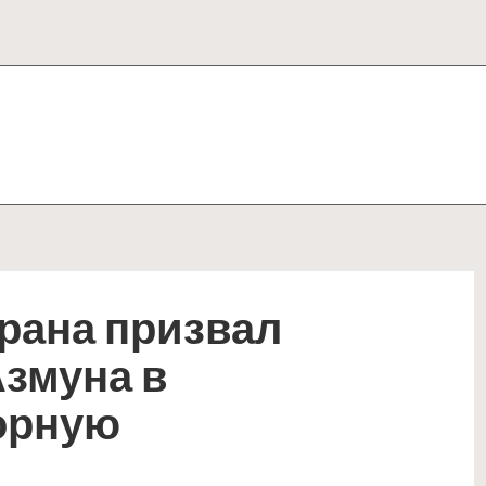
рана призвал
Азмуна в
орную