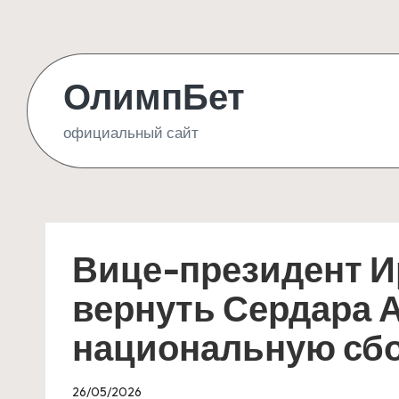
Skip
to
ОлимпБет
content
официальный сайт
Вице-президент И
вернуть Сердара 
национальную сб
26/05/2026