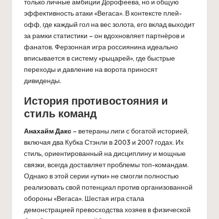
только личные амбиции Дорофеева, но и общую
эффективность атаки «Вегаса». В контексте плей-
офф, где каждый гол на вес золота, его вклад выходит
за рамки статистики – он вдохновляет партнёров и
фанатов. Ферзонная игра россиянина идеально
вписывается в систему «рыцарей», где быстрые
переходы и давление на ворота приносят
дивиденды.
История противостояния и
стиль команд
Анахайм Дакс
– ветераны лиги с богатой историей,
включая два Кубка Стэнли в 2003 и 2007 годах. Их
стиль, ориентированный на дисциплину и мощные
связки, всегда доставляет проблемы топ-командам.
Однако в этой серии «утки» не смогли полностью
реализовать свой потенциал против организованной
обороны «Вегаса». Шестая игра стала
демонстрацией превосходства хозяев в физической