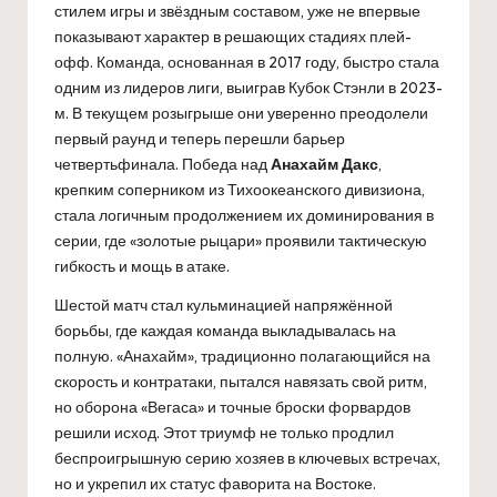
стилем игры и звёздным составом, уже не впервые
показывают характер в решающих стадиях плей-
офф. Команда, основанная в 2017 году, быстро стала
одним из лидеров лиги, выиграв Кубок Стэнли в 2023-
м. В текущем розыгрыше они уверенно преодолели
первый раунд и теперь перешли барьер
четвертьфинала. Победа над
Анахайм Дакс
,
крепким соперником из Тихоокеанского дивизиона,
стала логичным продолжением их доминирования в
серии, где «золотые рыцари» проявили тактическую
гибкость и мощь в атаке.
Шестой матч стал кульминацией напряжённой
борьбы, где каждая команда выкладывалась на
полную. «Анахайм», традиционно полагающийся на
скорость и контратаки, пытался навязать свой ритм,
но оборона «Вегаса» и точные броски форвардов
решили исход. Этот триумф не только продлил
беспроигрышную серию хозяев в ключевых встречах,
но и укрепил их статус фаворита на Востоке.