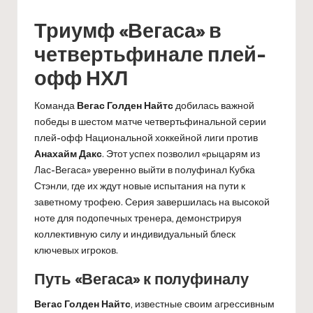
Триумф «Вегаса» в
четвертьфинале плей-
офф НХЛ
Команда
Вегас Голден Найтс
добилась важной
победы в шестом матче четвертьфинальной серии
плей-офф Национальной хоккейной лиги против
Анахайм Дакс
. Этот успех позволил «рыцарям из
Лас-Вегаса» уверенно выйти в полуфинал Кубка
Стэнли, где их ждут новые испытания на пути к
заветному трофею. Серия завершилась на высокой
ноте для подопечных тренера, демонстрируя
коллективную силу и индивидуальный блеск
ключевых игроков.
Путь «Вегаса» к полуфиналу
Вегас Голден Найтс
, известные своим агрессивным