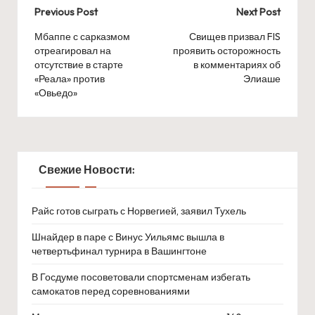
Post
Previous Post
Next Post
navigation
Мбаппе с сарказмом
Свищев призвал FIS
отреагировал на
проявить осторожность
отсутствие в старте
в комментариях об
«Реала» против
Элиаше
«Овьедо»
Свежие Новости:
Райс готов сыграть с Норвегией, заявил Тухель
Шнайдер в паре с Винус Уильямс вышла в
четвертьфинал турнира в Вашингтоне
В Госдуме посоветовали спортсменам избегать
самокатов перед соревнованиями