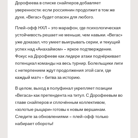
Дорофеева в списке снайперов добавляет
уверенности: если россиянин продолжит в том же
духе, «Вегас» будет опасен для любого.
Плей-офф НХЛ – это марафон, где психологическая
устойчивость решает не меньше, чем навыки. «Вегас»
уже доказал, что умеет выигрывать серии, и текущий
успех над «Анахаймом» – яркое подтверждение.
Фокус на Дорофееве как лидере атаки подчёркивает
потенциал команды на весь турнир. Болельщики лиги
с нетерпением ждут продолжения этой саги, где
каждый матч – битва за историю.
В целом, выход в полуфинал укрепляет позиции
«Вегаса» как претендента на титул. С Дорофеевым во
главе снайперов и сплочённым коллективом,
«золотые рыцари» готовы к новым вершинам.
Следите за обновлениями – плей-офф только
набирает обороты!