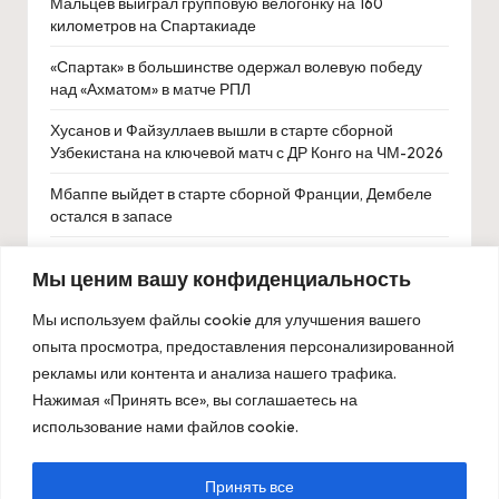
Мальцев выиграл групповую велогонку на 160
километров на Спартакиаде
«Спартак» в большинстве одержал волевую победу
над «Ахматом» в матче РПЛ
Хусанов и Файзуллаев вышли в старте сборной
Узбекистана на ключевой матч с ДР Конго на ЧМ-2026
Мбаппе выйдет в старте сборной Франции, Дембеле
остался в запасе
В ФШР заявили о главенстве внутренних законов в
Мы ценим вашу конфиденциальность
ответ на требования FIDE
Мы используем файлы cookie для улучшения вашего
опыта просмотра, предоставления персонализированной
рекламы или контента и анализа нашего трафика.
Нажимая «Принять все», вы соглашаетесь на
использование нами файлов cookie.
Принять все