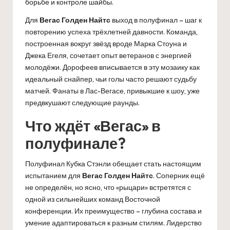
борьбе и контроле шайбы.
Для
Вегас Голден Найтс
выход в полуфинал – шаг к
повторению успеха трёхлетней давности. Команда,
построенная вокруг звёзд вроде Марка Стоуна и
Джека Егеля, сочетает опыт ветеранов с энергией
молодёжи. Дорофеев вписывается в эту мозаику как
идеальный снайпер, чьи голы часто решают судьбу
матчей. Фанаты в Лас-Вегасе, привыкшие к шоу, уже
предвкушают следующие раунды.
Что ждёт «Вегас» в
полуфинале?
Полуфинал Кубка Стэнли обещает стать настоящим
испытанием для
Вегас Голден Найтс
. Соперник ещё
не определён, но ясно, что «рыцари» встретятся с
одной из сильнейших команд Восточной
конференции. Их преимущество – глубина состава и
умение адаптироваться к разным стилям. Лидерство