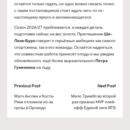
остаётся только гадать, но одно можно сказать точно:
с таким постановщиком стоит ждать чего-то по-
настоящему яркого и запоминающегося.
Сезон 2026/27 приближается, и каждая деталь
подготовки сейчас на вес золота. Приглашение
Ше-
Линн Бурн
говорит о серьёзных амбициях как самого
спортсмена, так и его команды. Остаётся надеяться,
что совместная работа принесёт плоды и мы увидим
обновлённого, ещё более выразительного
Петра
Гуменника
на льду.
Post
Previous Post
Next Post
navigation
Матч Англии и Коста-
Мело Тримбл во второй
Рики отложили из-за
раз признан MVP плей-
грозы в Орландо
офф Единой лиги ВТБ