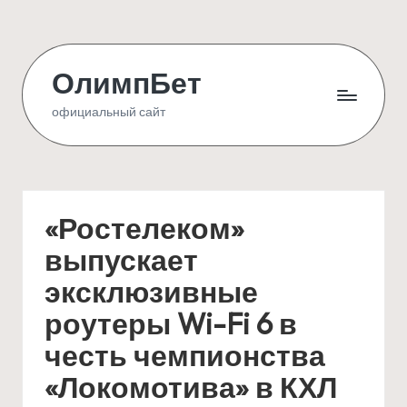
Skip
to
ОлимпБет
content
официальный сайт
«Ростелеком»
выпускает
эксклюзивные
роутеры Wi-Fi 6 в
честь чемпионства
«Локомотива» в КХЛ