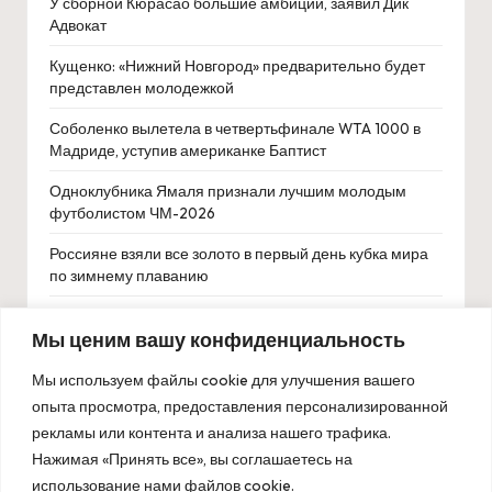
У сборной Кюрасао большие амбиции, заявил Дик
Адвокат
Кущенко: «Нижний Новгород» предварительно будет
представлен молодежкой
Соболенко вылетела в четвертьфинале WTA 1000 в
Мадриде, уступив американке Баптист
Одноклубника Ямаля признали лучшим молодым
футболистом ЧМ-2026
Россияне взяли все золото в первый день кубка мира
по зимнему плаванию
Тренер «Барселоны» раскритиковал судейство матча
Мы ценим вашу конфиденциальность
ЛЧ с «Атлетико»
Американский бегун Джа’Кобе Тарп установил новый
Мы используем файлы cookie для улучшения вашего
мировой рекорд в беге на 110 метров с барьерами
опыта просмотра, предоставления персонализированной
рекламы или контента и анализа нашего трафика.
Меншик проиграл 146-й ракетке мира Димитрову во
Нажимая «Принять все», вы соглашаетесь на
втором круге Уимблдона
использование нами файлов cookie.