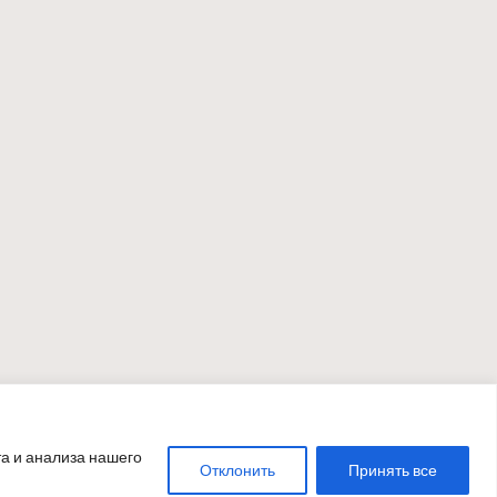
а и анализа нашего
Отклонить
Принять все
ss Theme