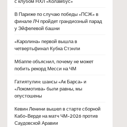
с клубом НХЛ «Коламбус»
В Париже по случаю победы «ПСЖ» в
финале ЛЧ пройдет грандиозный парад
у Эйфелевой башни
«Каролина» первой вышла в
четвертьфинал Кубка Стэнли
Мбаппе объяснил, почему не может
побить рекорд Месси на ЧМ
Гатиятулин: шансы «Ак Барса» и
«Локомотива» были равны, мы
опустошены
Кевин Ленини вышел в старте сборной
Кабо-Верде на матч ЧМ-2026 против
Саудовской Аравии