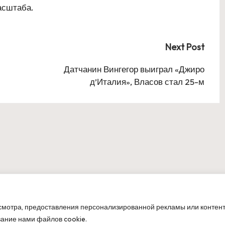
асштаба.
Next Post
Датчанин Вингегор выиграл «Джиро
д’Италия», Власов стал 25-м
мотра, предоставления персонализированной рекламы или контент
t 2026 — ОлимпБет. All rights reserved.
Bloglo WordPre
вание нами файлов cookie.