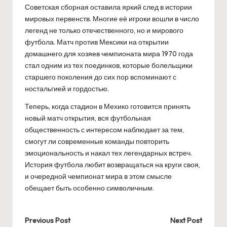
Советская сборная оставила яркий след в истории
мировых первенств. Многие её игроки вошли в число
легенд не только отечественного, но и мирового
футбола. Матч против Мексики на открытии
домашнего для хозяев чемпионата мира 1970 года
стал одним из тех поединков, которые болельщики
старшего поколения до сих пор вспоминают с
ностальгией и гордостью.
Теперь, когда стадион в Мехико готовится принять
новый матч открытия, вся футбольная
общественность с интересом наблюдает за тем,
смогут ли современные команды повторить
эмоциональность и накал тех легендарных встреч.
История футбола любит возвращаться на круги своя,
и очередной чемпионат мира в этом смысле
обещает быть особенно символичным.
Post
Previous Post
Next Post