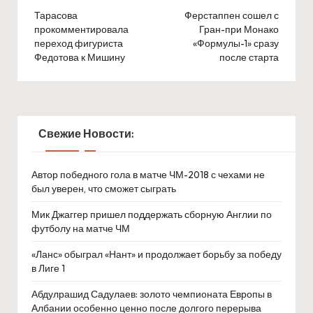
navigation
Тарасова
Ферстаппен сошел с
прокомментировала
Гран-при Монако
переход фигуриста
«Формулы-1» сразу
Федотова к Мишину
после старта
Свежие Новости:
Автор победного гола в матче ЧМ-2018 с чехами не
был уверен, что сможет сыграть
Мик Джаггер пришел поддержать сборную Англии по
футболу на матче ЧМ
«Ланс» обыграл «Нант» и продолжает борьбу за победу
в Лиге 1
Абдулрашид Садулаев: золото чемпионата Европы в
Албании особенно ценно после долгого перерыва