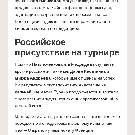
вроде
Павлюченковой
могут споткнуться на ранних
стадиях из-за мельчайших факторов: формы дня,
адаптации к покрытию или тактических нюансов.
Болельщики надеются, что это поражение станет
лишь эпизодом, а не тенденцией.
Российское
присутствие на турнире
Помимо
Павлюченковой
, в Мадриде выступают и
другие россиянки, такие как
Дарья Касаткина
и
Мирра Андреева
, которые имеют шансы на успех.
Их результаты могут вдохновить Анастасию на
дальнейшие матчи. Турнир продолжается, и зрители
с нетерпением ждут интригующих противостояний в
женской сетке.
Мадридский этап грунтового сезона — это не только о
победах, но и о подготовке к главному испытанию
мая — Открытому чемпионату Франции.