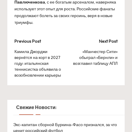
Павлюченкова
, с ее богатым арсеналом, наверняка
использует этот опыт для роста. Российские фанаты
продолжают болеть за своих героинь, веря в новые
триумфы.
Post
Previous Post
Next Post
navigation
Камила Джорджи
«Манчестер Сити»
вернётся на корт в 2027
обыграл «Бернли» и
году: итальянская
возглавил таблицу АПЛ
теннисистка объявила о
возобновлении карьеры
Свежие Новости:
Экс-капитан сборной Буркина-Фасо признался, за что
ценит российский футбол