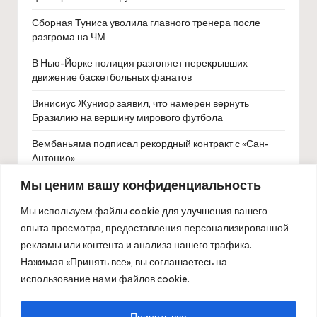
Сборная Туниса уволила главного тренера после
разгрома на ЧМ
В Нью-Йорке полиция разгоняет перекрывших
движение баскетбольных фанатов
Винисиус Жуниор заявил, что намерен вернуть
Бразилию на вершину мирового футбола
Вембаньяма подписал рекордный контракт с «Сан-
Антонио»
Мы ценим вашу конфиденциальность
В Кремле рассказали, поедет ли Путин на ЧМ по
футболу в США
Мы используем файлы cookie для улучшения вашего
Максим Цыплаков перешёл в «Калгари» в результате
опыта просмотра, предоставления персонализированной
обмена с «Нью-Джерси»
рекламы или контента и анализа нашего трафика.
Нажимая «Принять все», вы соглашаетесь на
Мельникова начала сбор перед ЧЕ
использование нами файлов cookie.
Принять все