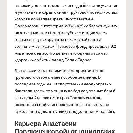
высокий уровень призовых, звездный состав участниц
и уникальные корты с синей грунтовой поверхностью,
которая добавляет зрелищности матчей.
Соревнование категории
WTA 1000
собирает лучших
ракетчиц мира, и выход в глубокие стадии здесь
открывает путь к крупным очкам в рейтинге и
солидным выплатам. Призовой фонд превышает
8,2
миллиона евро
, что делает его одним из самых
«дорогих» событий перед
Ролан Гаррос
.
Для российских теннисисток мадридский этап
грунтового сезона имеет особое значение. В
последние годы наши спортсменки неоднократно
блистали здесь: от мощных побед до упорных борьб
за титулы. Однако в этот раз
Павлюченкова
,
известная своей универсальностью и опытом, не
сумела порадовать публику продолжением борьбы.
Карьера Анастасии
Павлюченковой: от юниорских