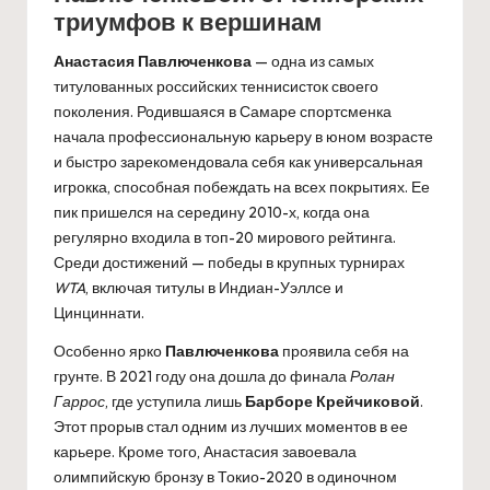
триумфов к вершинам
Анастасия Павлюченкова
— одна из самых
титулованных российских теннисисток своего
поколения. Родившаяся в Самаре спортсменка
начала профессиональную карьеру в юном возрасте
и быстро зарекомендовала себя как универсальная
игрокка, способная побеждать на всех покрытиях. Ее
пик пришелся на середину 2010-х, когда она
регулярно входила в топ-20 мирового рейтинга.
Среди достижений — победы в крупных турнирах
WTA
, включая титулы в Индиан-Уэллсе и
Цинциннати.
Особенно ярко
Павлюченкова
проявила себя на
грунте. В 2021 году она дошла до финала
Ролан
Гаррос
, где уступила лишь
Барборе Крейчиковой
.
Этот прорыв стал одним из лучших моментов в ее
карьере. Кроме того, Анастасия завоевала
олимпийскую бронзу в Токио-2020 в одиночном