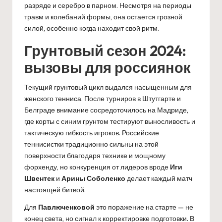
разряде и серебро в парном. Несмотря на периоды
травм и колебаний формы, она остается грозной
силой, особенно когда находит свой ритм.
Грунтовый сезон 2024:
вызовы для россиянок
Текущий грунтовый цикл выдался насыщенным для
женского тенниса. После турниров в Штутгарте и
Белграде внимание сосредоточилось на Мадриде,
где корты с синим грунтом тестируют выносливость и
тактическую гибкость игроков. Российские
теннисистки традиционно сильны на этой
поверхности благодаря технике и мощному
форхенду, но конкуренция от лидеров вроде
Иги
Швентек
и
Арины Соболенко
делает каждый матч
настоящей битвой.
Для
Павлюченковой
это поражение на старте — не
конец света, но сигнал к корректировке подготовки. В