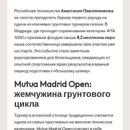
Российская теннисистка
Анастасия Павлюченкова
не смогла преодолеть барьер первого раунда на
одном из ключевых грунтовых турниров сезона. В
Мадриде, где проходит соревнование категории
WTA
1000
с призовым фондом свыше
8,2 миллиона евро
,
наша соотечественница завершила свое участие уже
на старте. Это событие стало заметным
разочарованием для болельщиков, ожидающих от
опытной спортсменки ярких результатов в важный
период подготовки к «большому шлему».
Mutua Madrid Open:
жемчужина грунтового
цикла
Турнир в испанской столице традиционно считается
одним из самых престижных на женском теннисном
календаре.
Mutua Madrid Open
сочетает в себе