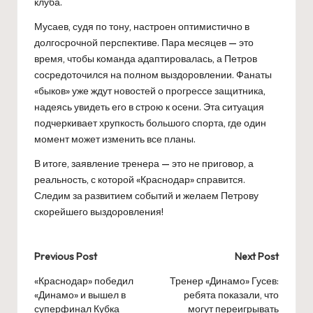
клуба.
Мусаев, судя по тону, настроен оптимистично в
долгосрочной перспективе. Пара месяцев — это
время, чтобы команда адаптировалась, а Петров
сосредоточился на полном выздоровлении. Фанаты
«быков» уже ждут новостей о прогрессе защитника,
надеясь увидеть его в строю к осени. Эта ситуация
подчеркивает хрупкость большого спорта, где один
момент может изменить все планы.
В итоге, заявление тренера — это не приговор, а
реальность, с которой «Краснодар» справится.
Следим за развитием событий и желаем Петрову
скорейшего выздоровления!
Post
Previous Post
Next Post
navigation
«Краснодар» победил
Тренер «Динамо» Гусев:
«Динамо» и вышел в
ребята показали, что
суперфинал Кубка
могут переигрывать