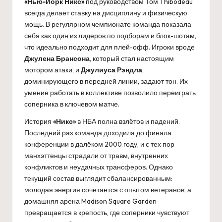
«Нью-Йорк Никс»
под руководством Том Thibodeau
всегда делает ставку на дисциплину и физическую
мощь. В регулярном чемпионате команда показала
себя как один из лидеров по подборам и блок-шотам,
что идеально подходит для плей-офф. Игроки вроде
Джулена Брансона
, который стал настоящим
мотором атаки, и
Джулиуса Рэндла
,
доминирующего в передней линии, задают тон. Их
умение работать в коллективе позволило переиграть
соперника в ключевом матче.
История
«Никс»
в НБА полна взлётов и падений.
Последний раз команда доходила до финала
конференции в далёком 2000 году, и с тех пор
манхэттенцы страдали от травм, внутренних
конфликтов и неудачных трансферов. Однако
текущий состав выглядит сбалансированным:
молодая энергия сочетается с опытом ветеранов, а
домашняя арена Madison Square Garden
превращается в крепость, где соперники чувствуют