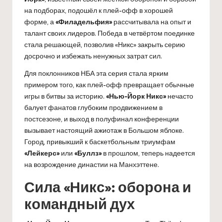
на подборах, подошёл к плей-офф в хорошей
форме, а
«Филадельфия»
рассчитывала на опыт и
талант своих лидеров. Победа в четвёртом поединке
стала решающей, позволив «Никс» закрыть серию
досрочно и избежать ненужных затрат сил.
Для поклонников НБА эта серия стала ярким
примером того, как плей-офф превращает обычные
игры в битвы за историю.
«Нью-Йорк Никс»
нечасто
балует фанатов глубоким продвижением в
постсезоне, и выход в полуфинал конференции
вызывает настоящий ажиотаж в Большом яблоке.
Город, привыкший к баскетбольным триумфам
«Лейкерс»
или
«Буллз»
в прошлом, теперь надеется
на возрождение династии на Манхэттене.
Сила «Никс»: оборона и
командный дух