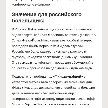
конференцию в финале.
Значение для российского
болельщика
В России НБА остаётся одним из самых популярных
видов спорта, собирая миллионы зрителей у экранов.
Успех
«Нью-Йорк Никс»
вызывает особый интерес
благодаря ярким персонажам и драматургии.
Российские болельщики, привыкшие к хоккею и
футболу, находят в баскетболе динамику и эмоции.
Этот выход в полуфинал — повод для обсуждений в
соцсетях и прогнозов на дальнейший путь команды.
Подводя итог, победа над
«Филадельфией»
в
четвёртом матче стала поворотным моментом для
«Никс»
. Команда доказала, что способна на большие
дела, и теперь весь баскетбольный мир с
нетерпением ждёт их следующих шагов в плей-офф.
Madison Square Garden снова гудит от восторга, а