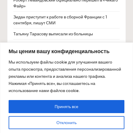
Роберт Левандовский официально перешёл в «Чикаго
Файр»
Зидан приступит к работе в сборной Франции с 1
сентября, пишут СМИ
Татьяну Тарасову выписали из больницы
Нурмагомедов в ответ на слова Уайта заявил, что
Мы ценим вашу конфиденциальность
оставил ММА не из-за денег
«Авангард» продлил контракт с Потуральски на один
Мы используем файлы cookie для улучшения вашего
сезон
опыта просмотра, предоставления персонализированной
рекламы или контента и анализа нашего трафика.
Абдулрашид Садулаев: золото чемпионата Европы в
Нажимая «Принять все», вы соглашаетесь на
Албании особенно ценно после долгого перерыва
использование нами файлов cookie.
Принять все
Copyright 2026 — ОлимпБет. All rights reserved.
Отклонить
Bloglo WordPress Theme