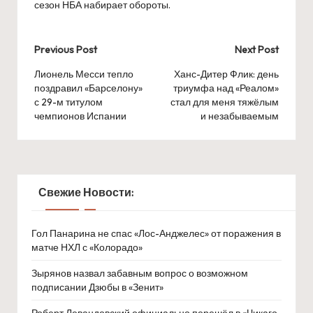
сезон НБА набирает обороты.
Post
Previous Post
Next Post
navigation
Лионель Месси тепло
Ханс-Дитер Флик: день
поздравил «Барселону»
триумфа над «Реалом»
с 29-м титулом
стал для меня тяжёлым
чемпионов Испании
и незабываемым
Свежие Новости:
Гол Панарина не спас «Лос-Анджелес» от поражения в
матче НХЛ с «Колорадо»
Зырянов назвал забавным вопрос о возможном
подписании Дзюбы в «Зенит»