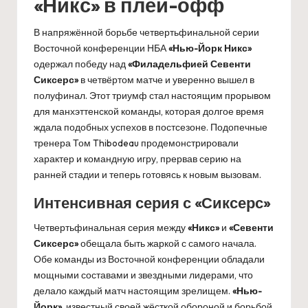
«Никс» в плей-офф
В напряжённой борьбе четвертьфинальной серии
Восточной конференции НБА
«Нью-Йорк Никс»
одержал победу над
«Филадельфией Севенти
Сиксерс»
в четвёртом матче и уверенно вышел в
полуфинал. Этот триумф стал настоящим прорывом
для манхэттенской команды, которая долгое время
ждала подобных успехов в постсезоне. Подопечные
тренера Том Thibodeau продемонстрировали
характер и командную игру, прервав серию на
ранней стадии и теперь готовясь к новым вызовам.
Интенсивная серия с «Сиксерс»
Четвертьфинальная серия между
«Никс»
и
«Севенти
Сиксерс»
обещала быть жаркой с самого начала.
Обе команды из Восточной конференции обладали
мощными составами и звездными лидерами, что
делало каждый матч настоящим зрелищем.
«Нью-
Йорк»
, известный своей жёсткой обороной и борьбой