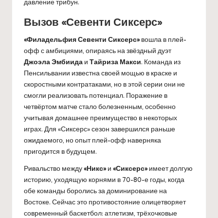
давление трибун.
Вызов «Севенти Сиксерс»
«Филадельфия Севенти Сиксерс»
вошла в плей-
офф с амбициями, опираясь на звёздный дуэт
Джоэла Эмбиида
и
Тайриза Макси
. Команда из
Пенсильвании известна своей мощью в краске и
скоростными контратаками, но в этой серии они не
смогли реализовать потенциал. Поражение в
четвёртом матче стало болезненным, особенно
учитывая домашнее преимущество в некоторых
играх. Для «Сиксерс» сезон завершился раньше
ожидаемого, но опыт плей-офф наверняка
пригодится в будущем.
Ривальство между
«Никс»
и
«Сиксерс»
имеет долгую
историю, уходящую корнями в 70-80-е годы, когда
обе команды боролись за доминирование на
Востоке. Сейчас это противостояние олицетворяет
современный баскетбол: атлетизм, трёхочковые