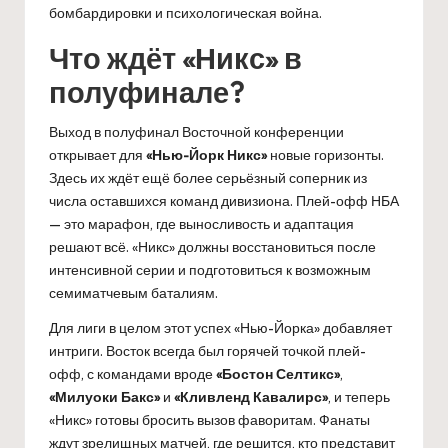
бомбардировки и психологическая война.
Что ждёт «Никс» в
полуфинале?
Выход в полуфинал Восточной конференции
открывает для
«Нью-Йорк Никс»
новые горизонты.
Здесь их ждёт ещё более серьёзный соперник из
числа оставшихся команд дивизиона. Плей-офф НБА
— это марафон, где выносливость и адаптация
решают всё. «Никс» должны восстановиться после
интенсивной серии и подготовиться к возможным
семиматчевым баталиям.
Для лиги в целом этот успех «Нью-Йорка» добавляет
интриги. Восток всегда был горячей точкой плей-
офф, с командами вроде
«Бостон Селтикс»
,
«Милуоки Бакс»
и
«Кливленд Кавалирс»
, и теперь
«Никс» готовы бросить вызов фаворитам. Фанаты
ждут зрелищных матчей, где решится, кто представит